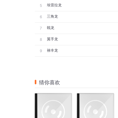
埃雷拉龙
5
三角龙
6
戟龙
7
翼手龙
8
禄丰龙
9
猜你喜欢