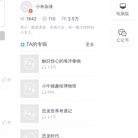
小米杂谈
电脑版
1842
110
3.5万
简介：
酷爱美食、热衷行走，有一颗大情怀的
小女人。
论
公众号
TA的专辑
更多
触目惊心的海洋毒物
1.3万
赞
小牛顿趣味博物馆
654
恐龙世界奇遇记
3.1万
赞
恐龙时代