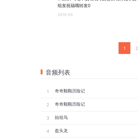
组发祝福哦转发0
2019-05
1
2
音频列表
奇奇颗颗历险记
1
奇奇颗颗历险记
2
始祖鸟
3
盔头龙
4