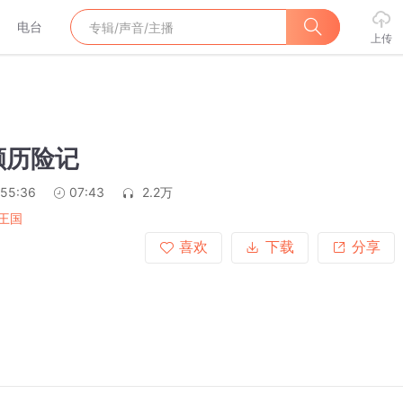
电台
上传
颗历险记
:55:36
07:43
2.2万
王国
喜欢
下载
分享