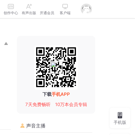
创作中心
有声出版
开通会员
客户端
下载
手机APP
7天免费畅听
10万本会员专辑
手机版
声音主播