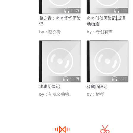
113万
435
蔡亦青：奇奇怪怪历险
奇奇创创历险记|成语
记
动物篇
by：
蔡亦青
by：
奇创有声
50.1万
3377
狒狒历险记
骑鹅历险记
by：
勾魂公狒狒_
by：
娇徉