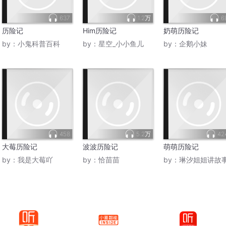
637
1.2万
6
历险记
Him历险记
奶萌历险记
by：
小鬼科普百科
by：
星空_小小鱼儿
by：
企鹅小妹
458
5.2万
42
大莓历险记
波波历险记
萌萌历险记
by：
我是大莓吖
by：
恰苗苗
by：
琳汐姐姐讲故