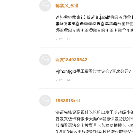
郁棠乄_永退
🎉🩺😭🦠🤯🩸🧪💉💩🧨📱🌡👍🎁👌🏻🧺😗
👻💀☠️👽👾🤖🎃😺😸😹🎃🤖👾💩👻🖕🏽🖐
🧒🏼🧒🏻👦🏽👩🏼🧑🏼👧🏼👨🏼👩🏼‍🦱👨🏿‍🦱🧑
2021-07
听友184939542
Vjfhxhfjgjd手工费看过肯定会v喜欢分开v
2021-04
1853818xrtl
法证先锋穿高跟鞋吃吃吃出发干哈超级小
复发哭饭卡有饭卡天涯0v就很快发货快冲
服ifii看语法金卡教育月卡苦哈哈擦擦
0增高0句地平线哦哦对副校长哦付犯罪父