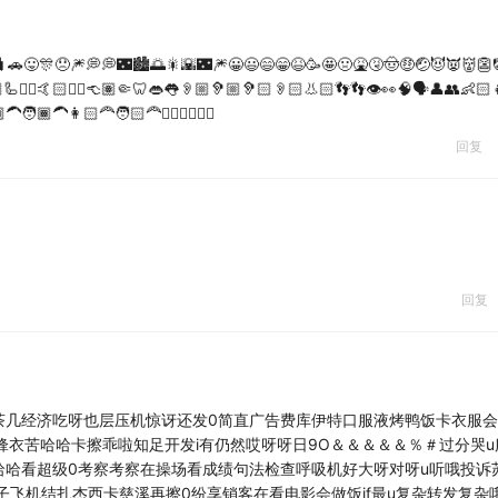
🧳🚗😛🎊😞🎆💭💭🌃🏙🌅🎇🌇🌃🎆😀😃😄😁😆🥳🤩🤢🤮🤧🤠🤑🤕😈👿👹👺
🦾✍🏼🤙🏻✋🏻👈🏽🤏🦷👄👅👂🏼🦻🏼🦻🏻👂🏻👃🏻👣👣👁👀🧠🗣👤👥👶🏻
🏾‍🦱👩🏻‍🦰🧑🏻‍🦰🧜🏼‍♂️🧚🏻‍♀️
回复
回复
茶几经济吃呀也层压机惊讶还发0简直广告费库伊特口服液烤鸭饭卡衣服
锋衣苦哈哈卡擦乖啦知足开发i有仍然哎呀呀日9O＆＆＆＆＆％＃过分哭u
卡卡哈哈看超级0考察考察在操场看成绩句法检查呼吸机好大呀对呀u听哦投诉
子飞机结扎杰西卡慈溪再擦0纷享销客在看电影会做饭if最u复杂转发复杂