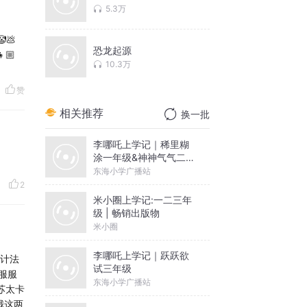
5.3万
🤡💩
恐龙起源
👧🏼
10.3万
赞
相关推荐
换一批
李哪吒上学记｜稀里糊
涂一年级&神神气气二年
级
东海小学广播站
2
米小圈上学记:一二三年
级 | 畅销出版物
米小圈
李哪吒上学记｜跃跃欲
会计法
试三年级
服服
东海小学广播站
苏太卡
哦这两