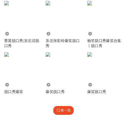
1323.69万
144.33万
3570
曹晨脱口秀|东北话脱
东北张彩铃爆笑脱口
杨笠脱口秀爆笑合集
口秀
秀
丨脱口秀
268.38万
75.58万
7071
脱口秀爆笑
爆笑脱口秀
爆笑脱口秀
换一批