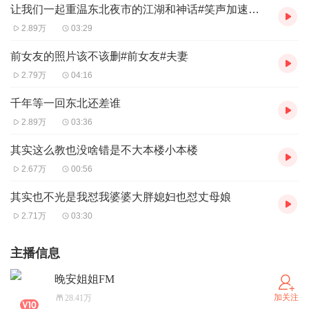
让我们一起重温东北夜市的江湖和神话#笑声加速计划
2.89万
03:29
前女友的照片该不该删#前女友#夫妻
2.79万
04:16
千年等一回东北还差谁
2.89万
03:36
其实这么教也没啥错是不大本楼小本楼
2.67万
00:56
其实也不光是我怼我婆婆大胖媳妇也怼丈母娘
2.71万
03:30
主播信息
晚安姐姐FM
加关注
28.41万