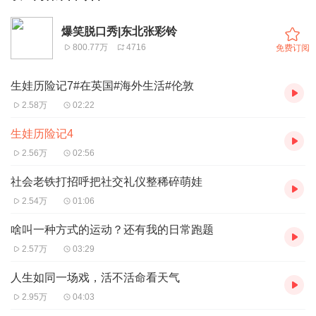
爆笑脱口秀|东北张彩铃
800.77万
4716
免费订阅
生娃历险记7#在英国#海外生活#伦敦
2.58万
02:22
生娃历险记4
2.56万
02:56
社会老铁打招呼把社交礼仪整稀碎萌娃
2.54万
01:06
啥叫一种方式的运动？还有我的日常跑题
2.57万
03:29
人生如同一场戏，活不活命看天气
2.95万
04:03