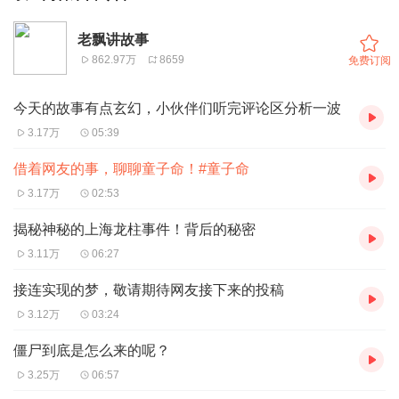
老飘讲故事
862.97万
8659
免费订阅
今天的故事有点玄幻，小伙伴们听完评论区分析一波
3.17万
05:39
借着网友的事，聊聊童子命！#童子命
3.17万
02:53
揭秘神秘的上海龙柱事件！背后的秘密
3.11万
06:27
接连实现的梦，敬请期待网友接下来的投稿
3.12万
03:24
僵尸到底是怎么来的呢？
3.25万
06:57