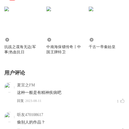
5.49万
10.24万
2522
抗战之谍海无边|军
中南海保镖传奇丨中
千古一帝秦始皇
事|热血抗日
国王牌特卫
用户评论
夏宜之FM
这种一般是有精神疾病吧
回复
2023-08-11
1
听友470108617
偷别人的作品？