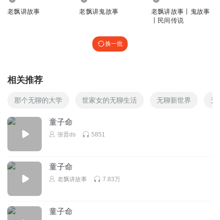
老飘讲故事
老飘讲鬼故事
老飘讲故事丨鬼故事
丨民间传说
换一批
相关推荐
那个无聊的大学
世家女的无聊生活
无聊新世界
无
童子命
张晋ds
5851
童子命
老飘讲故事
7.83万
童子命