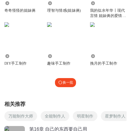
1449
2083
8.73万
奇奇怪怪的姐妹俩
理智与情感(姐妹俩)
我的似水年华丨现代
言情 姐妹俩的爱情婚
姻
3.16万
38.34万
1.44万
DIY手工制作
趣味手工制作
挽月的手工制作
换一批
相关推荐
万能制作大师
全能制作人
明星制作
星梦制作人
第16章 自己的东西要自己用