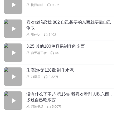
桃源笙笙
9386
喜欢你暗恋我 802 自己想要的东西就要靠自己
争取
甜什柒
1402
3.25 其他100件容易制作的东西
聊天群王者
44
朱高煦-第128章 制作水泥
却星辰
3.32万
没有什么了不起 第16集 我喜欢看别人吃东西，
多过自己吃东西
阿陈书场
5.00万