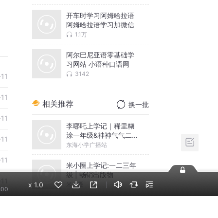
开车时学习阿姆哈拉语
阿姆哈拉语学习加微信
1.1万
阿尔巴尼亚语零基础学
习网站 小语种口语网
3142
-11
-11
相关推荐
换一批
-11
李哪吒上学记｜稀里糊
涂一年级&神神气气二年
-11
级
东海小学广播站
-11
米小圈上学记:一二三年
级 | 畅销出版物
-11
米小圈
x
1.0
:00
-11
李哪吒上学记｜跃跃欲
试三年级