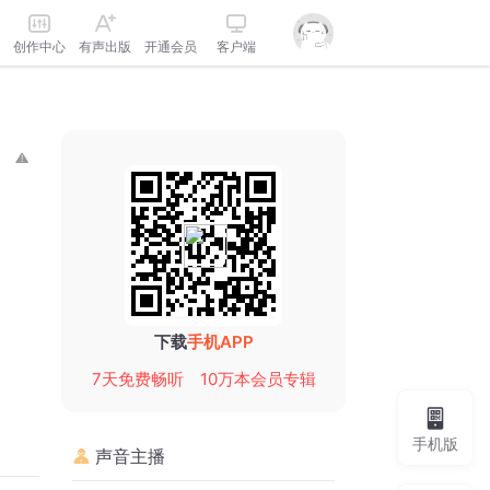
创作中心
有声出版
开通会员
客户端
下载
手机APP
7天免费畅听
10万本会员专辑
手机版
声音主播