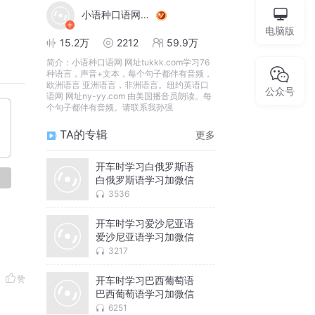
小语种口语网官网
电脑版
15.2万
2212
59.9万
简介：
小语种口语网 网址tukkk.com学习76
种语言，声音+文本，每个句子都伴有音频，
欧洲语言 亚洲语言，非洲语言。纽约英语口
公众号
语网 网址ny-yy.com 由美国播音员朗读。每
个句子都伴有音频。请联系我孙强
TA的专辑
更多
开车时学习白俄罗斯语
论
白俄罗斯语学习加微信
3536
开车时学习爱沙尼亚语
爱沙尼亚语学习加微信
3217
赞
开车时学习巴西葡萄语
巴西葡萄语学习加微信
6251