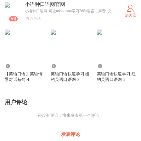
小语种口语网官网
小语种口语网 网址tukkk.com学习76种语言，声音+文本，每个句子都伴有音频，欧洲语言 亚洲语言，非洲语言。纽约英语口语网 网址ny-yy.com 由美国播音员朗读。每个句子都伴有音频。请联系我孙强
加关注
59.95万
3822
3446
2338
【英语口语】英语情
英语口语快速学习 纽
英语口语快速学习 纽
景对话短句-4
约英语口语网-3
约英语口语网-2
用户评论
还没有评论，快来发表第一个评论！
发表评论