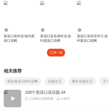
1887
2.74万
4853
英语口语对话 纽约英
英语口语实用对话 纽
英语口语对话学习 纽
语口语网
约英语口语网
约英语口语网
换一批
相关推荐
我这真是100年后啊
话题女王
重生话题女王
天下掉
100个英语口语话题-34
小语种口语网官网
4.80万