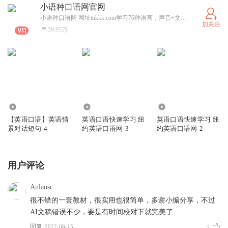
小语种口语网官网
小语种口语网 网址tukkk.com学习76种语言，声音+文本，每个句子都伴有音频，欧洲语言 亚洲语言，非洲语言。纽约英语口语网 网址ny-yy.com 由美国播音员朗读。每个句子都伴有音频。请联系我孙强
加关注
59.95万
3820
3446
2338
【英语口语】英语情
英语口语快速学习 纽
英语口语快速学习 纽
景对话短句-4
约英语口语网-3
约英语口语网-2
用户评论
Anlansc
很不错的一套教材，很实用也很简单，多谢小编分享，不过
AI文稿错误不少，要是有时间校对下就完美了
回复
2022-08-15
2