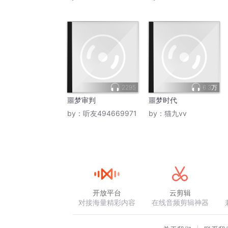
2295
6.3万
噩梦审判
噩梦时代
by：
听友494669971
by：
猫九vv
开放平台
云剪辑
对接海量精彩内容
在线音频剪辑神器