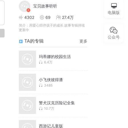
宝贝故事听听
电脑版
4302
69
27.4万
简介：
用爱心陪伴孩子的成长 故事专辑持续
更新中
论
公众号
TA的专辑
更多
玛蒂娜的校园生活
6.4万
小飞侠彼得潘
3485
警犬汉克历险记全集
10.7万
西游记儿童版