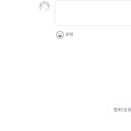
表情
暂时没