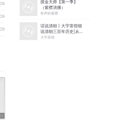
摸金天师【第一季】
09
（紫襟演播）
有声的紫襟
09
话说清朝丨大宇茶馆细
09
说清朝三百年历史|从努
尔哈赤到末代皇帝溥仪|
大宇茶馆
康熙雍正乾隆
88