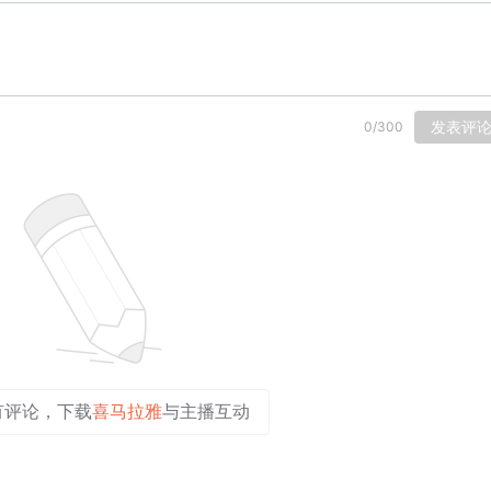
发表评
0
/
300
有评论，下载
喜马拉雅
与主播互动