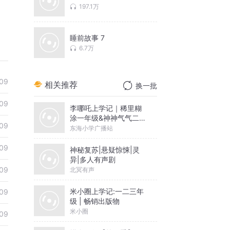
197.1万
睡前故事 7
6.7万
09
相关推荐
换一批
09
李哪吒上学记｜稀里糊
涂一年级&神神气气二年
09
级
东海小学广播站
09
神秘复苏|悬疑惊悚|灵
异|多人有声剧
09
北冥有声
米小圈上学记:一二三年
09
级 | 畅销出版物
米小圈
09