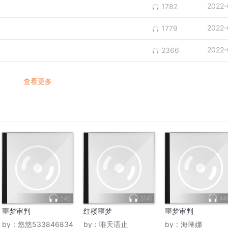
2022-
1782
2022-
1779
2022-
2366
查看更多
549
3141
44
噩梦审判
红楼噩梦
噩梦审判
by：
悠悠533846834
by：
唯天语止
by：
海琳娜