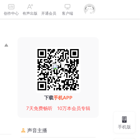
创作中心
有声出版
开通会员
客户端
下载
手机APP
7天免费畅听
10万本会员专辑
手机版
声音主播