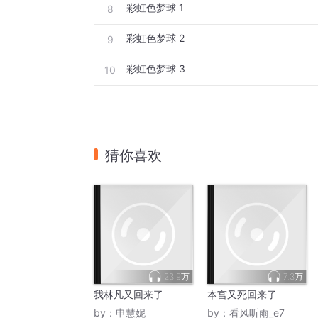
彩虹色梦球 1
8
彩虹色梦球 2
9
彩虹色梦球 3
10
猜你喜欢
23.9万
7.3万
我林凡又回来了
本宫又死回来了
by：
申慧妮
by：
看风听雨_e7