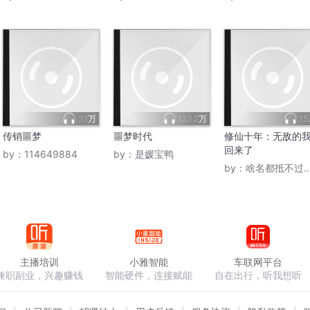
3.1万
123.2万
15
传销噩梦
噩梦时代
修仙十年：无敌的
回来了
by：
114649884
by：
是媛宝鸭
by：
啥名都抵不过备注
主播培训
小雅智能
车联网平台
兼职副业，兴趣赚钱
智能硬件，连接赋能
自在出行，听我想听