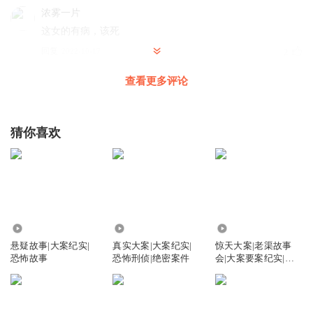
浓雾一片
这女的有病，该死
回复
2022-10-17
2
查看更多评论
阿月yve
这个女人也是死有余骨
回复
2022-09-29
1
猜你喜欢
过眼云烟198828
08.08分正在收听
回复
2024-06-10
0
9977
171.36万
45.11万
又菜又爱199
悬疑故事|大案纪实|
真实大案|大案纪实|
惊天大案|老渠故事
他是嫌弃女人年龄大吗
恐怖故事
恐怖刑侦|绝密案件
会|大案要案纪实|老
回复
2025-09-03
0
渠讲大案故事
雪无心qi