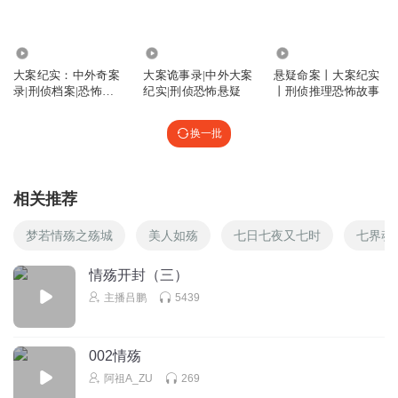
这种女人死有余辜
回复
2024-04-02
0
2.22万
48.59万
4697
大案纪实：中外奇案
大案诡事录|中外大案
悬疑命案丨大案纪实
woman2017
录|刑侦档案|恐怖故
纪实|刑侦恐怖悬疑
丨刑侦推理恐怖故事
悲剧人生
事
回复
2022-09-28
0
换一批
相关推荐
梦若情殇之殇城
美人如殇
七日七夜又七时
七界魂
情殇开封（三）
主播吕鹏
5439
002情殇
阿祖A_ZU
269