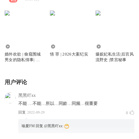
129.37万
1.37万
3.62万
婚外欢欲 | 偷窥围城
情 罪 | 2026大案纪实
爆嫔妃私生活|后宫风
男女的隐私情事| 真
流野史 |禁宫秘事
实故事
用户评论
黑黑吖xx
不能 …不能…所以…同龄…同频…很重要
回复
2022-09-29
0
喻夏FM
回复 @
黑黑吖xx
: