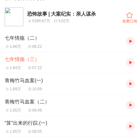
恐怖故事 | 大案纪实：亲人谋杀
5390.67万
3.02万
免费订阅
七年情殇（二）
1.66万
08:22
七年情殇（三）
1.64万
07:22
青梅竹马血案(一)
1.69万
10:09
青梅竹马血案（二）
1.65万
09:49
“算”出来的行踪.(一)
1.65万
08:55