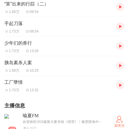
“算”出来的行踪（二）
1.66万
09:54
手起刀落
1.73万
08:54
少年们的兽行
1.73万
13:26
胰岛素杀人案
1.68万
10:25
工厂孽情
1.75万
13:32
主播信息
喻夏FM
欢迎收听2026最新大案专辑《情罪》！爆更限免中~
加关注
6.76万