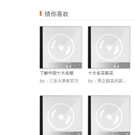
猜你喜欢
1676
3232
了解中国十大名楼
十大名花菊花
by：
三乐大掌柜官方
by：
秀之园花卉园艺师
1万
44.1万