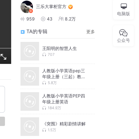
三乐大掌柜官方
电脑版
959
43
8.2万
TA的专辑
更多
公众号
王阳明的智慧人生
707
人教版小学英语pep三
年级上册（三起）教材
解读
5.8万
人教版小学英语PEP四
年级上册英语
184.9万
论
《突围》精彩剧情讲解
1.5万