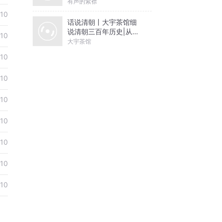
有声的紫襟
-10
话说清朝丨大宇茶馆细
说清朝三百年历史|从努
-10
尔哈赤到末代皇帝溥仪|
大宇茶馆
康熙雍正乾隆
-10
-10
-10
-10
-10
-10
-10