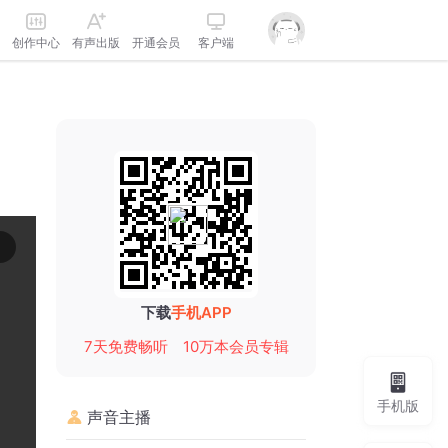
创作中心
有声出版
开通会员
客户端
下载
手机APP
7天免费畅听
10万本会员专辑
手机版
声音主播