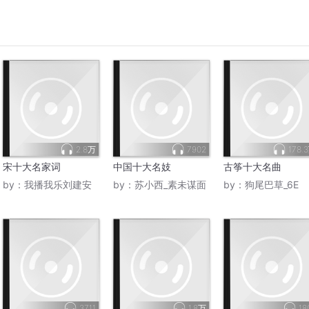
2.8万
7902
178.
宋十大名家词
中国十大名妓
古筝十大名曲
by：
我播我乐刘建安
by：
苏小西_素未谋面
by：
狗尾巴草_6E
3711
1.8万
18