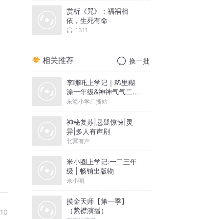
赏析《咒》：福祸相
依，生死有命
1311
相关推荐
换一批
李哪吒上学记｜稀里糊
涂一年级&神神气气二年
级
东海小学广播站
神秘复苏|悬疑惊悚|灵
异|多人有声剧
北冥有声
米小圈上学记:一二三年
级 | 畅销出版物
米小圈
摸金天师【第一季】
（紫襟演播）
-10