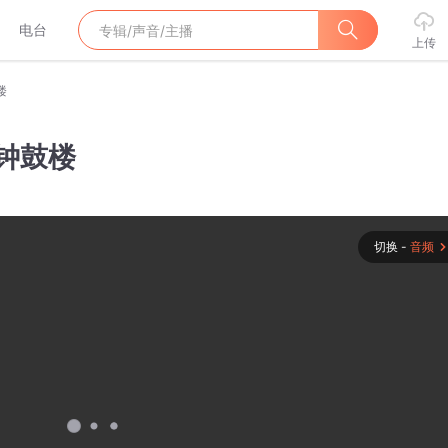
电台
上传
楼
之钟鼓楼
切换 -
音频