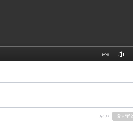
高清
发表评
0
/
300