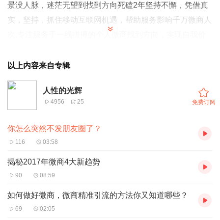
景没人脉，迷茫无望到找到方向死磕2年坚持不懈，凭借真
实，坚持，抓住移动互联网机遇，帮助服务影响千万微商人
次,专注服务于一线拼搏的个人微商找到方向，实现自我价
值。2015年创建王东东商学院，拥有几千位付费学员。微
信：370840134 添加备注（学习）无备注不通过！
以上内容来自专辑
人性的光辉
4956
25
免费订阅
你怎么突然不发朋友圈了？
116
03:58
揭秘2017年微商4大新趋势
90
08:59
如何做好微商，微商精准引流的方法你又知道哪些？
69
02:05