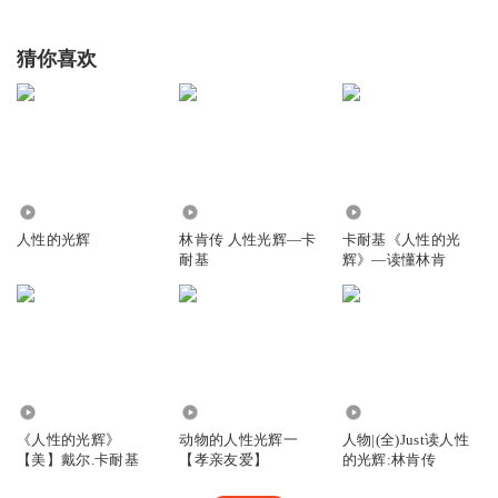
猜你喜欢
134
75.49万
3595
人性的光辉
林肯传 人性光辉—卡
卡耐基《人性的光
耐基
辉》—读懂林肯
651
924
2.70万
《人性的光辉》
动物的人性光辉一
人物|(全)Just读人性
【美】戴尔.卡耐基
【孝亲友爱】
的光辉:林肯传