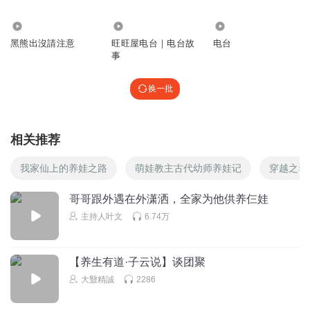
1280
2.58万
3964
黑熊出沒請注意
旺旺屋电台｜电台故
电台
事
换一批
相关推荐
我家仙上的养娃之路
萌娃教主古代幼师养娃记
穿越之养
哥哥跟外遇在外潇洒，全家为他供养仨娃
主持人叶文
6.74万
【养生有道·子云说】谈团聚
大毉精誠
2286