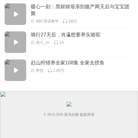
暖心一刻：黑猩猩母亲剖腹产两天后与宝宝团
聚
BBC英语教学
3863
骑行27天后，肖瀛想要养头骆驼
燕十_cn
19
赶山狩猎养全家108集 全家去捞鱼
野贺
2.80万
© 2014-
2026
喜马拉雅 版权所有