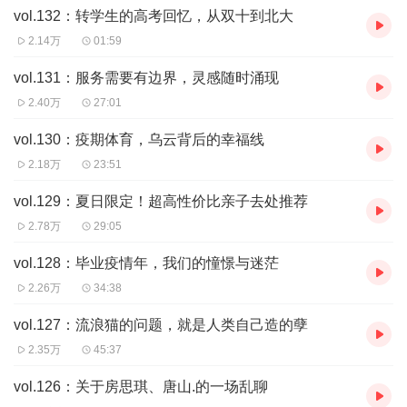
如果有兴趣关注小童清迈留学的更多细节
vol.132：转学生的高考回忆，从双十到北大
2.14万
01:59
可以关注一下嘉宾加央自己创作的公主号：“留学在清迈”
（studyintai）
vol.131：服务需要有边界，灵感随时涌现
2.40万
27:01
vol.130：疫期体育，乌云背后的幸福线
2.18万
23:51
vol.129：夏日限定！超高性价比亲子去处推荐
2.78万
29:05
vol.128：毕业疫情年，我们的憧憬与迷茫
2.26万
34:38
vol.127：流浪猫的问题，就是人类自己造的孽
2.35万
45:37
vol.126：关于房思琪、唐山.的一场乱聊