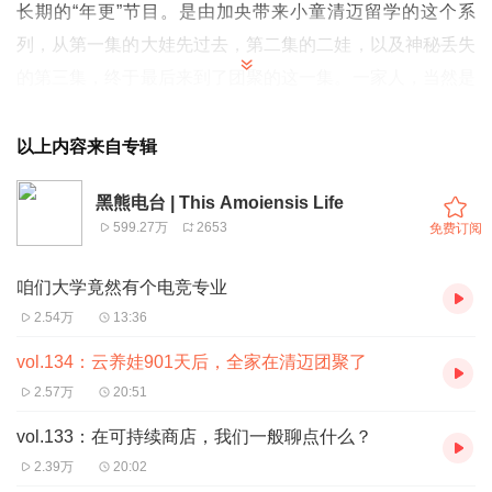
长期的“年更”节目。是由加央带来小童清迈留学的这个系
列，从第一集的大娃先过去，第二集的二娃，以及神秘丢失
的第三集，终于最后来到了团聚的这一集。一家人，当然是
要润的齐齐整整。
以上内容来自专辑
我把孩子送到清迈去念幼儿园 | 短节目
vol.55：我把二宝也送到了清迈的幼儿园
黑熊电台 | This Amoiensis Life
599.27万
2653
免费订阅
本期黑熊成员
咱们大学竟然有个电竞专业
2.54万
13:36
加央 / 养腿 / 通米
vol.134：云养娃901天后，全家在清迈团聚了
2.57万
20:51
本期剪辑
vol.133：在可持续商店，我们一般聊点什么？
楚楚
2.39万
20:02