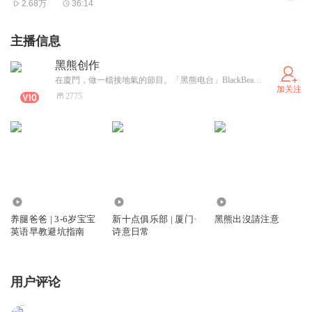
2.68万
36:14
主播信息
黑熊创作
在廈門，做一檔接地氣的節目。「黑熊电台」BlackBearPodcast （大家多多关注电台专辑，别都关注我个人哈。）
加关注
2775
1419
798
1280
养腿爸爸 | 3-6岁宝宝
新十点俱乐部 | 厦门·
黑熊出沒請注意
英语早教避坑指南
诗意日常
用户评论