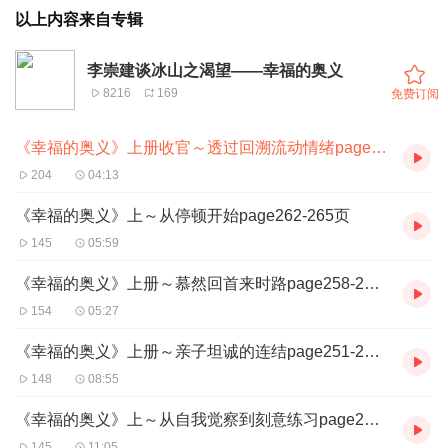
以上内容来自专辑
李崇建谈冰山之渴望——幸福的奥义
8216
169
免费订阅
《幸福的奥义》上册收官～透过回溯流动情绪page266至最后
204
04:13
《幸福的奥义》上～从停顿开始page262-265页
145
05:59
《幸福的奥义》上册～慕然回首来时路page258-261页
154
05:27
《幸福的奥义》上册～亲子坦诚的连结page251-257页
148
08:55
《幸福的奥义》上～从自我觉察到刻意练习page240-250
145
11:05