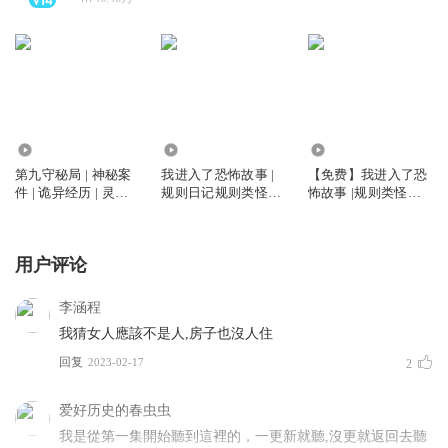
425.08万
2655.69万
3700.23万
第九守秘局 | 神秘案
我进入了恐怖故事 |
【免费】我进入了恐
件 | 诡异经历 | 灵异
规则日记规则类怪谈|
怖故事 |规则类怪谈|
复苏 | 未解之谜 | 热
鬼故事|恐怖小说|精
鬼故事|真人多播
血多人
品多人有声剧|我的家
人不正常
用户评论
李涵程
我猜女人應該不是人,房子也沒人住
回复
2023-02-17
2
爱好历史的春虫虫
我是從第一集開始聽到這裡的，一更新就聽,沒更就返回去聽