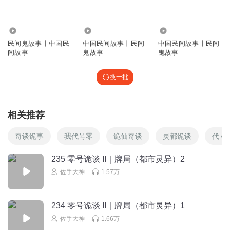
回复
2023-02-17
0
1.01万
10.70万
3.23万
李涵程
民间鬼故事丨中国民
中国民间故事丨民间
中国民间故事丨民间
我是從第一集開始聽到這裡的，一更新就聽,沒更就返回去聽
间故事
鬼故事
鬼故事
前面的～每集都聽過,想給大神加油：讲的真的很好！我也有
聽別的主播讲鬼故事,但沒有誰比大神讲的更生动和內涵深刻
换一批
了
回复
2023-02-17
0
相关推荐
19_0cse3
奇谈诡事
我代号零
诡仙奇谈
灵都诡谈
代号
没你都睡不着觉
回复
2023-02-02
0
235 零号诡谈 II｜牌局（都市灵异）2
佐手大神
1.57万
wzxcvbnm
💐💐💐
234 零号诡谈 II｜牌局（都市灵异）1
回复
2022-10-09
0
佐手大神
1.66万