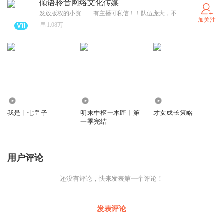
倾语聆音网络文化传媒
发放版权的小资……有主播可私信！！队伍庞大，不割韭菜
加关注
1.08万
5.22万
66
7219
我是十七皇子
明末中枢一木匠丨第
才女成长策略
一季完结
用户评论
还没有评论，快来发表第一个评论！
发表评论