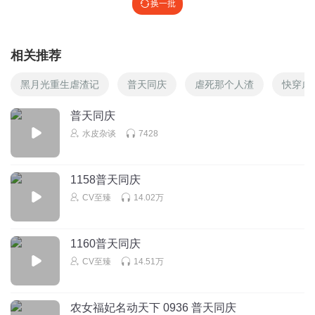
换一批
相关推荐
黑月光重生虐渣记
普天同庆
虐死那个人渣
快穿虐
普天同庆
水皮杂谈
7428
1158普天同庆
CV至臻
14.02万
1160普天同庆
CV至臻
14.51万
农女福妃名动天下 0936 普天同庆