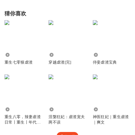
猜你喜欢
45.69万
283.55万
44.65万
重生七零狠虐渣
穿越虐渣[完]
侍妾虐渣宝典
6.20万
2.38万
4.80万
重生八零，辣妻虐渣
涅槃狂妃：虐渣宠夫
神医狂妃｜重生虐渣
日常丨重生丨年代丨
两不误
｜爽文
虐渣