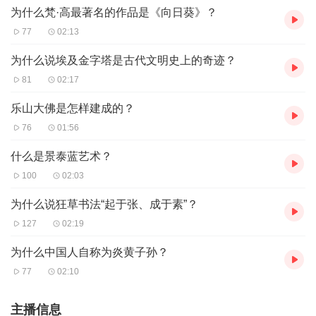
为什么梵·高最著名的作品是《向日葵》？
77
02:13
为什么说埃及金字塔是古代文明史上的奇迹？
81
02:17
乐山大佛是怎样建成的？
76
01:56
什么是景泰蓝艺术？
100
02:03
为什么说狂草书法“起于张、成于素”？
127
02:19
为什么中国人自称为炎黄子孙？
77
02:10
主播信息