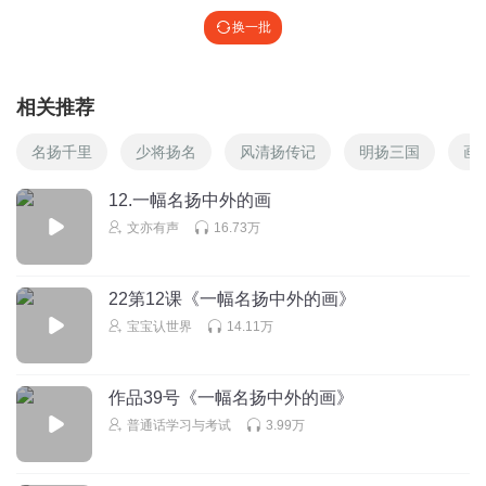
换一批
相关推荐
名扬千里
少将扬名
风清扬传记
明扬三国
画
12.一幅名扬中外的画
文亦有声
16.73万
22第12课《一幅名扬中外的画》
宝宝认世界
14.11万
作品39号《一幅名扬中外的画》
普通话学习与考试
3.99万