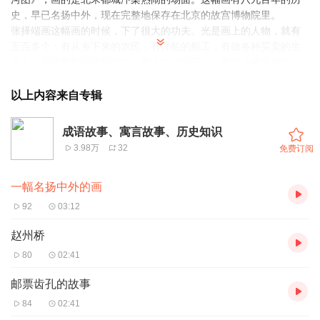
史，早已名扬中外，现在完整地保存在北京的故宫博物院里。
张择端画这幅画的时候，下了很大的功夫。光是画上的人物，就有
五百多个：有从乡下来的农民，有撑船的船工，有做各种买卖的生
意人，有留着长胡子的道士，有走江湖的医生，有摆小摊的摊贩，
有官吏和读书人……三百六十行，哪一行的人都画在上面了。
画上的街市可热闹了。街上有挂着各种招牌的店铺、作坊、酒楼、
以上内容来自专辑
茶馆……走在街上的，是来来往往、形态各异的人：有的骑着马，
有的挑着担，有的赶着毛驴，有的推着独轮车，有的悠闲地在街上
成语故事、寓言故事、历史知识
溜达。画面上的这些人，有的不到一寸，有的甚至只有黄豆那么
3.98万
32
免费订阅
大。别看画上的人小，每个人在干什么，都能看得清清楚楚。
最有意思的是桥北头的情景：一个人骑着马，正往桥下走。因为人
一幅名扬中外的画
太多，眼看就要碰上对面来的一乘轿子。就在这个紧急时刻，那个
牧马人一下子拽住了马笼头，这才没碰上那乘轿子。不过，这么一
92
03:12
来，倒把马右边的两头小毛驴吓得又踢又跳。站在桥栏杆边欣赏风
景的人，被小毛驴惊扰了，连忙回过头来赶小毛驴……你看，张择
赵州桥
端画的画，是多么传神啊！
80
02:41
《清明上河图》使我们看到了八百年以前的古都风貌，看到了当时
普通老百姓的生活场景。
邮票齿孔的故事
84
02:41