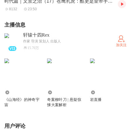
时代篇｜文景之治（17）苍鹰乳虎：酷吏是皇帝手中一把刀
8132
23:50
主播信息
轩辕十四Rex
作家 导演 策划人 出版人
加关注
15.70万
4.37万
158.61万
28.98万
《山海经》的神奇宇
奇案柳叶刀 | 悬疑惊
岩直播
宙
悚大案解析
用户评论