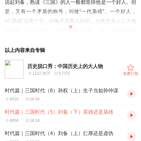
说起刘备，熟读《三国》的人一般都觉得他是一个好人。但
是，又有一个矛盾的称号，叫做“一代枭雄”。一个好人，
叫“枭雄”这两个字，好像不是那么好听。当然也有人认为他
是英雄。谁呢？曹操。曹操“煮酒论英雄”：“天下英雄唯使君
与曹尔。还有广陵太守陈登称刘备是“雄姿杰出，有王霸之
略”。连吴国太也是丈母娘看女婿，越看越欢喜，把女儿都
以上内容来自专辑
嫁给他了，说他是人中龙凤。
历史脱口秀：中国历史上的大人物
那么，刘备到底是英雄呢？还是枭雄呢？
1122.36万
9.73万
免费订阅
时代篇｜三国时代（6）孙权（上）生子当如孙仲谋
9335
16:34
时代篇｜三国时代（5）刘备（下）英雄还是枭雄
9056
16:18
时代篇｜三国时代（4）刘备（上）仁厚还是虚伪