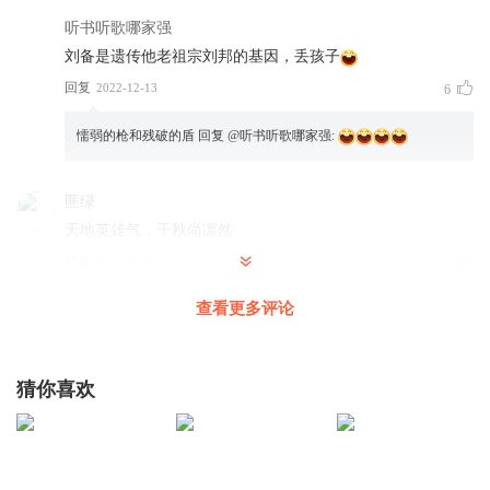
听书听歌哪家强
刘备是遗传他老祖宗刘邦的基因，丢孩子
回复
2022-12-13
6
懦弱的枪和残破的盾
回复 @
听书听歌哪家强
:
匪绿
天地英雄气，千秋尚凛然
回复
2023-05-25
3
查看更多评论
佛心狮7ren
回复
2025-02-10
0
猜你喜欢
在庐山喝可乐
沙发
回复
2022-10-12
0