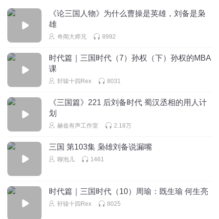
《论三国人物》为什么曹操是英雄，刘备是枭
雄
奇闻大师兄
8992
时代篇｜三国时代（7）孙权（下）孙权的MBA
课
轩辕十四Rex
8031
《三国篇》221 后刘备时代 蜀汉丞相的用人计
划
赫兹有声工作室
2.18万
三国 第103集 枭雄刘备说漏嘴
聊泡儿
1461
时代篇｜三国时代（10）周瑜：既生瑜 何生亮
轩辕十四Rex
8025