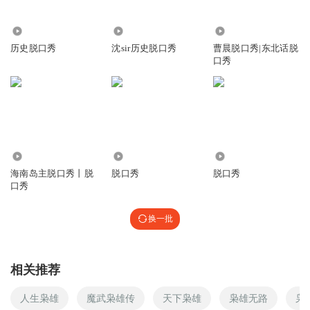
16.43万
17.16万
1323.77万
听友72387019
历史脱口秀
沈sir历史脱口秀
曹晨脱口秀|东北话脱
乌鸦反哺；枭：夜猫子进宅，无事不来；吃谁的饭，砸谁的
口秀
锅，住谁的房，倒谁的窝！哈哈哈，古人幽默
回复
2022-10-28
0
天月_81
沙发
1.18万
1090
35.81万
回复
2022-10-14
0
海南岛主脱口秀丨脱
脱口秀
脱口秀
口秀
换一批
相关推荐
人生枭雄
魔武枭雄传
天下枭雄
枭雄无路
枭