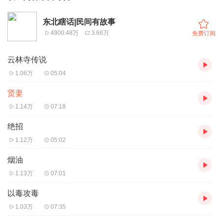
东北瞎话|民间有故事
4900.48万
3.66万
免费订阅
云林寺传说
1.06万
05:04
贤妻
1.14万
07:18
绝招
1.12万
05:02
烟油
1.13万
07:01
以毒攻毒
1.03万
07:35