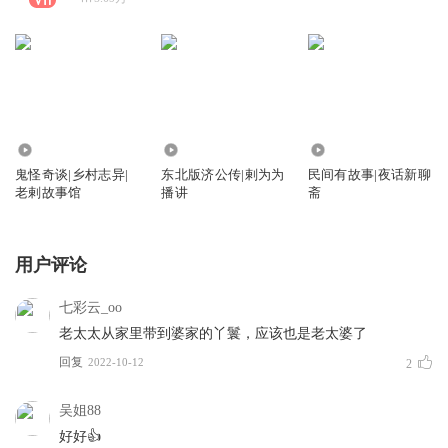
629.35万
7.92万
233.89万
鬼怪奇谈|乡村志异|
东北版济公传|剌为为
民间有故事|夜话新聊
老剌故事馆
播讲
斋
用户评论
七彩云_oo
老太太从家里带到婆家的丫鬟，应该也是老太婆了
回复
2022-10-12
2
吴姐88
好好👍