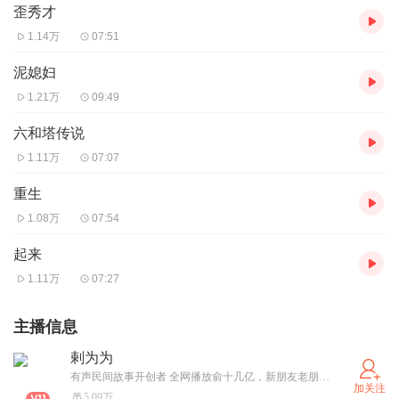
歪秀才
1.14万
07:51
泥媳妇
1.21万
09:49
六和塔传说
1.11万
07:07
重生
1.08万
07:54
起来
1.11万
07:27
主播信息
剌为为
有声民间故事开创者 全网播放俞十几亿，新朋友老朋友谢谢您的捧场
加关注
5.09万