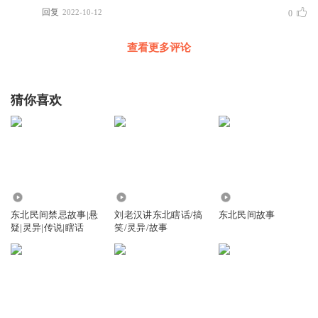
回复
2022-10-12
0
查看更多评论
猜你喜欢
21.85万
262.85万
1676.36万
东北民间禁忌故事|悬
刘老汉讲东北瞎话/搞
东北民间故事
疑|灵异|传说|瞎话
笑/灵异/故事