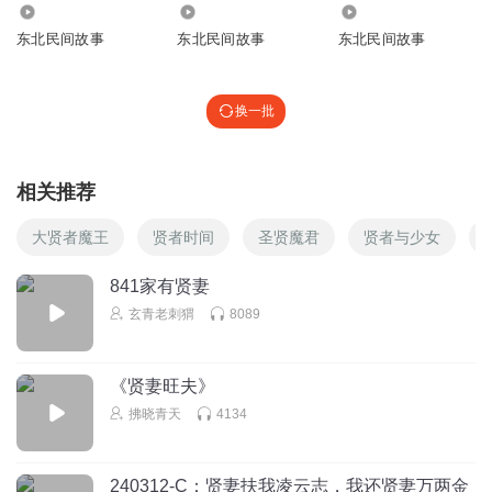
11.46万
2747.76万
198.39万
东北民间故事
东北民间故事
东北民间故事
换一批
相关推荐
大贤者魔王
贤者时间
圣贤魔君
贤者与少女
841家有贤妻
玄青老刺猬
8089
《贤妻旺夫》
拂晓青天
4134
240312-C：贤妻扶我凌云志，我还贤妻万两金