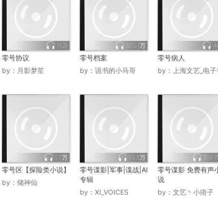
1121
570.1万
4
零号协议
零号档案
零号病人
by：
月影梦笙
by：
说书的小马哥
by：
上海文艺_电子
1.7万
13.5万
314.
零号区【探险类小说】
零号谍影|军事|谍战|AI
零号谍影 免费有声
专辑
说
by：
储神仙
by：
XI_VOICES
by：
文艺丶小痞子