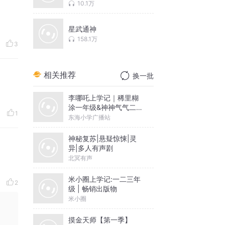
那些事儿 | 话说明朝 |
10.1万
史上最牛智囊和尚道衍
的穿越故事
星武通神
158.1万
3
相关推荐
换一批
李哪吒上学记｜稀里糊
涂一年级&神神气气二年
1
级
东海小学广播站
神秘复苏|悬疑惊悚|灵
异|多人有声剧
北冥有声
米小圈上学记:一二三年
2
级 | 畅销出版物
米小圈
摸金天师【第一季】