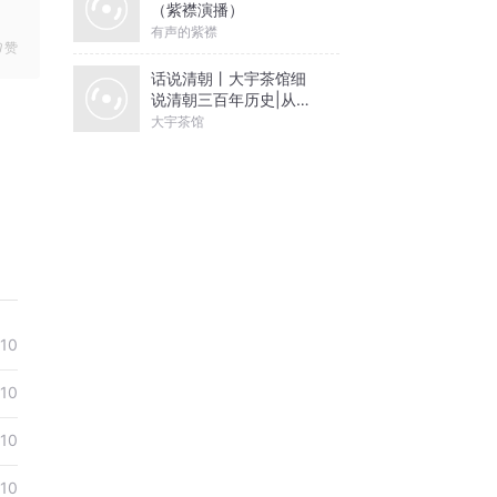
（紫襟演播）
有声的紫襟
赞
话说清朝丨大宇茶馆细
说清朝三百年历史|从努
尔哈赤到末代皇帝溥仪|
大宇茶馆
康熙雍正乾隆
-10
-10
-10
-10