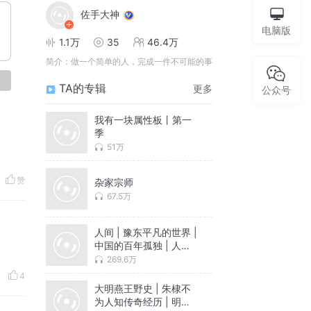
佐手大神
电脑版
1.1万
35
46.4万
简介：
做一个简单的人，完成一件不可能的事
论
TA的专辑
更多
公众号
我有一块属性板丨第一
季
51万
赞
杂家宗师
67.5万
人间 | 豫东平凡的世界 |
中国的百年孤独 | 人物
故事 | 畅销书
269.6万
4
大明燕王野史 | 朱棣不
为人知传奇经历 | 明朝