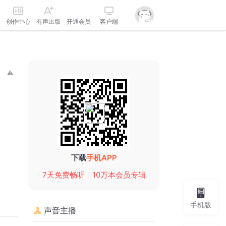
创作中心
有声出版
开通会员
客户端
下载
手机APP
7天免费畅听
10万本会员专辑
手机版
声音主播