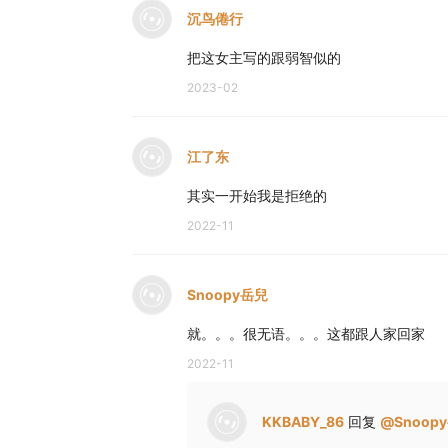
沉鸟倦行
把这女主写的跟弱智似的
2023-02
江了东
其实一开始我是拒绝的
2022-11
Snoopy岳兒
就。。。很无语。。。这都跟人家回家
2022-11
KKBABY_86
回复
@
Snoop