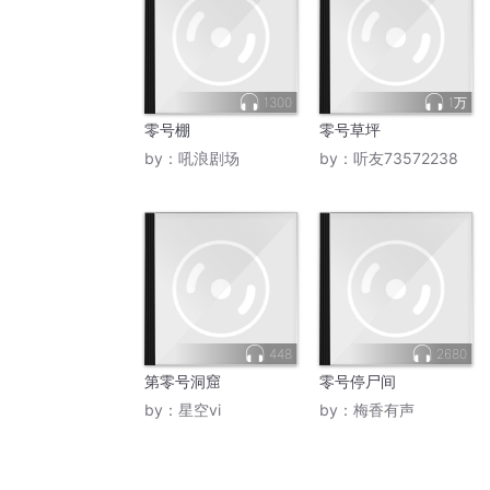
1300
1万
零号棚
零号草坪
by：
吼浪剧场
by：
听友73572238
448
2680
第零号洞窟
零号停尸间
by：
星空vi
by：
梅香有声