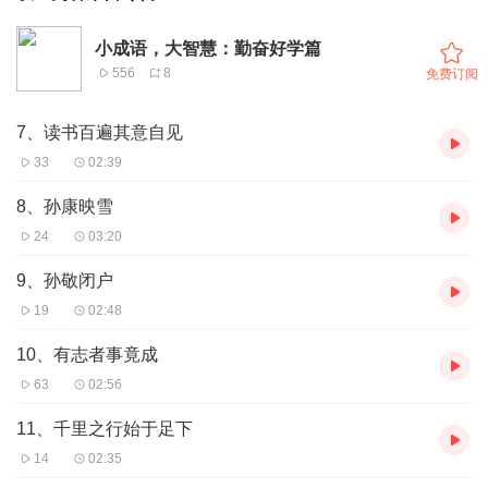
小成语，大智慧：勤奋好学篇
556
8
免费订阅
7、读书百遍其意自见
33
02:39
8、孙康映雪
24
03:20
9、孙敬闭户
19
02:48
10、有志者事竟成
63
02:56
11、千里之行始于足下
14
02:35