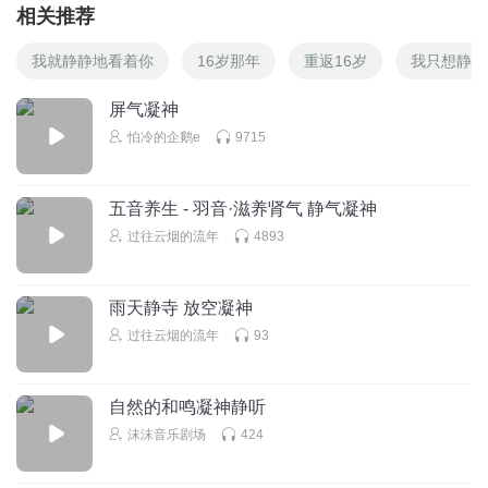
相关推荐
我就静静地看着你
16岁那年
重返16岁
我只想静静
屏气凝神
怕冷的企鹅e
9715
五音养生 - 羽音·滋养肾气 静气凝神
过往云烟的流年
4893
雨天静寺 放空凝神
过往云烟的流年
93
自然的和鸣凝神静听
沫沫音乐剧场
424