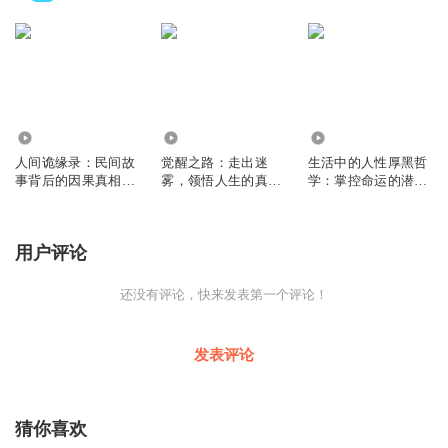
374
1161
67
人间诡缘录：民间故
觉醒之路：走出迷
生活中的人性厚黑哲
事背后的因果真相｜
雾，领悟人生的真谛
学：掌控命运的潜规
奇闻｜人性
｜因果｜命运
则｜生存｜处世
用户评论
还没有评论，快来发表第一个评论！
发表评论
猜你喜欢