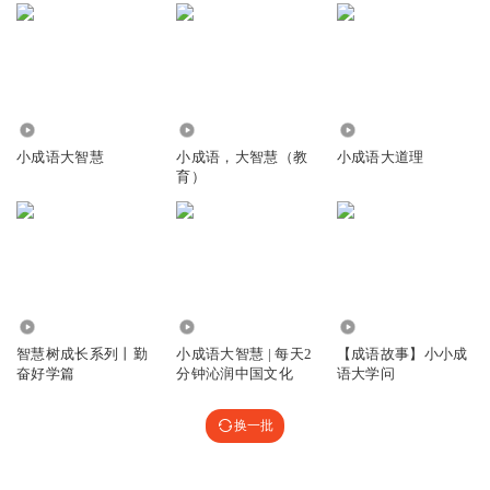
4677
3777
3.69万
小成语大智慧
小成语，大智慧（教
小成语大道理
育）
3365
1266
8.66万
智慧树成长系列丨勤
小成语大智慧 | 每天2
【成语故事】小小成
奋好学篇
分钟沁润中国文化
语大学问
换一批