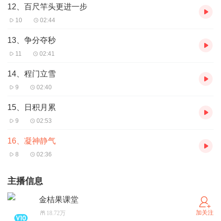
12、百尺竿头更进一步
10
02:44
13、争分夺秒
11
02:41
14、程门立雪
9
02:40
15、日积月累
9
02:53
16、凝神静气
8
02:36
主播信息
金桔果课堂
加关注
18.72万