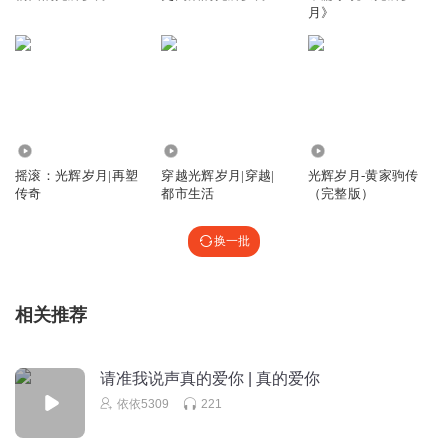
月》
8110
687.21万
46.02万
摇滚：光辉岁月|再塑
穿越光辉岁月|穿越|
光辉岁月-黄家驹传
传奇
都市生活
（完整版）
换一批
相关推荐
请准我说声真的爱你 | 真的爱你
依依5309
221