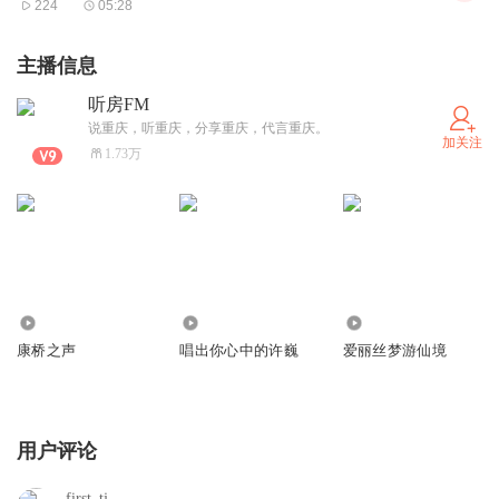
224
05:28
主播信息
听房FM
说重庆，听重庆，分享重庆，代言重庆。
加关注
1.73万
45.28万
7.74万
1051
康桥之声
唱出你心中的许巍
爱丽丝梦游仙境
用户评论
first_tj