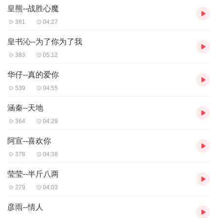
皇熊--战胜心魔
391
04:27
皇书沁--为了你为了我
383
05:12
华仔--真的爱你
539
04:55
涵秦--天地
364
04:29
阿宣--喜欢你
378
04:38
莹莹--半斤八两
279
04:03
彦雨--情人