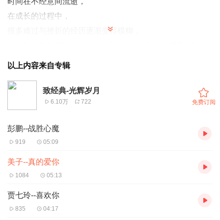
时间在不经意间流逝，
在成长的过程中，
很多难过与挫折的经历逐渐变得模糊，
反而那些整夜与Beyond的音乐共处的日子变得熠熠生辉。
“问句天几高心中志比天更高，自信打不死的心态活到老”
以上内容来自专辑
岁月静好，
愿我们归来仍是青春。
致经典-光辉岁月
6.10万
722
免费订阅
融创九棠府&叶世荣，
11月12日，
彭鹏--战胜心魔
致敬Beyond，再见青春。
919
05:09
喜马拉雅FM重庆站&融创九棠府，
美子--真的爱你
邀你唱一首Beyond的经典歌曲，
1084
05:13
致敬青春。
贾七玲--喜欢你
835
04:17