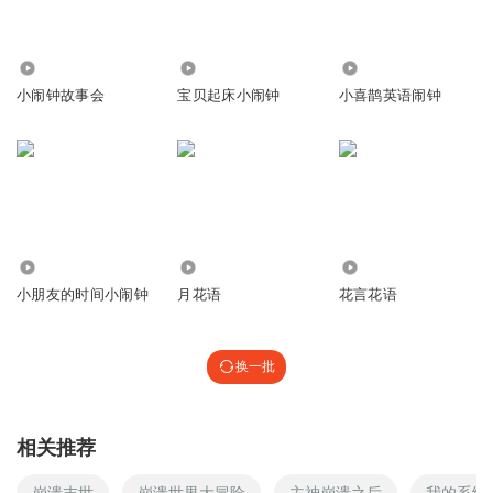
6287
16.96万
1.34万
小闹钟故事会
宝贝起床小闹钟
小喜鹊英语闹钟
760
0
1535
小朋友的时间小闹钟
月花语
花言花语
换一批
相关推荐
崩溃末世
崩溃世界大冒险
主神崩溃之后
我的系统