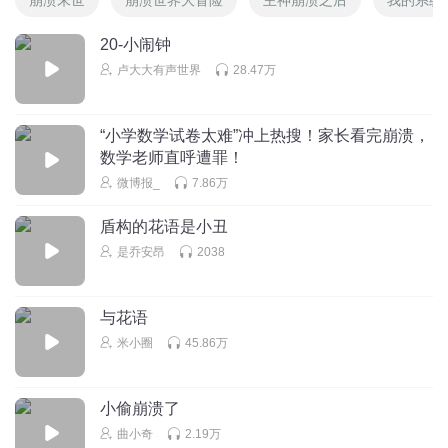
20-小闹钟
卢大大有声世界
28.47万
“小学数学试卷太难”冲上热搜！家长看完崩溃，
数学老师直呼遭罪！
微博报_
7.86万
盾构的花语是小丑
是乔安昂
2038
与花语
米小圈
45.86万
小偷崩溃了
曲小奇
2.19万