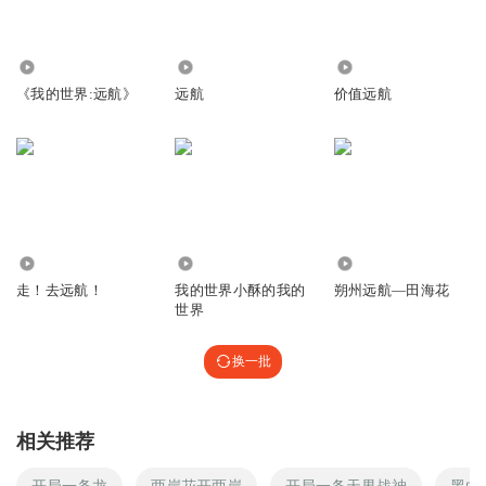
2948
81.14万
118.39万
《我的世界:远航》
远航
价值远航
7114
4.82万
3.90万
走！去远航！
我的世界小酥的我的
朔州远航―田海花
世界
换一批
相关推荐
开局一条龙
两岸花开两岸
开局一条天界战神
黑白