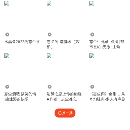
4.07万
14.10万
5594
水晶鱼2022的忘尘谷
忘尘阁:噬魂珠（第1
忘尘生死录 |双播 |都
部）
市玄幻 |无敌 |主角光
环
7509
198
130.94万
忘尘酒吧|搞笑的情
边缘之恋上你的触碰
《忘尘阁》全集|古风
感|速溶的快乐
♣作者：忘尘难忘
奇幻经典-多人有声剧
换一批