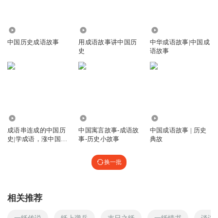
861
638
1.24万
中国历史成语故事
用成语故事讲中国历
中华成语故事|中国成
史
语故事
4.52万
39.94万
1069.19万
成语串连成的中国历
中国寓言故事-成语故
中国成语故事 | 历史
史|学成语，涨中国历
事-历史小故事
典故
史知识
换一批
相关推荐
一纸传说
纸上弹兵
末日之纸
一纸情书
谈谈