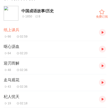
中国成语故事/历史
1850
8
免费订阅
纸上谈兵
66
02:59
呕心沥血
64
02:20
迎刃而解
48
02:36
走马观花
43
02:36
杞人忧天
19
02:18