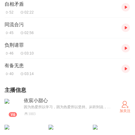
自相矛盾
52
02:22
同流合污
45
02:56
负荆请罪
46
03:10
有备无患
40
03:14
主播信息
依宸小甜心
因为热爱所以学习，因为热爱所以坚持。从听到说，愿我的声音能给你我的生活增添一点色彩和乐趣！
加关注
1003