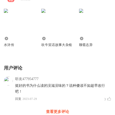
8282
2.55万
1.77万
水浒传
吹牛笑话故事大杂烩
聊斋志异
用户评论
听友477954777
挺好的书为什么读的没滋没味的？说种傻读不如趁早改行
吧！
回复
2023-07-29
3
查看更多评论