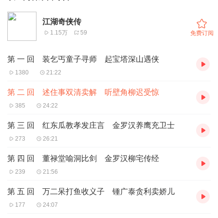
江湖奇侠传
1.15万
59
免费订阅
第 一 回 装乞丐童子寻师 起宝塔深山遇侠
1380
21:22
第 二 回 述住事双清卖解 听壁角柳迟受惊
385
24:22
第 三 回 红东瓜教孝发庄言 金罗汉养鹰充卫士
273
26:21
第 四 回 董禄堂喻洞比剑 金罗汉柳宅传经
239
21:56
第 五 回 万二呆打鱼收义子 锺广泰贪利卖娇儿
177
24:07