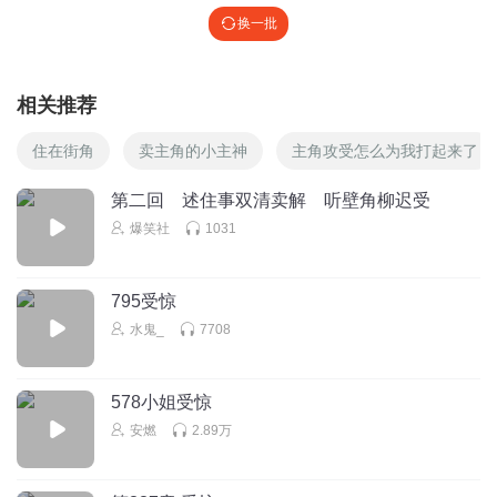
换一批
相关推荐
住在街角
卖主角的小主神
主角攻受怎么为我打起来了
第二回 述住事双清卖解 听壁角柳迟受
爆笑社
1031
795受惊
水鬼_
7708
578小姐受惊
安燃
2.89万