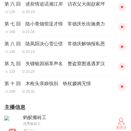
第 六 回 述前情追话湘江岸 访衣父大闹赵家坪
135
25:24
第 七 回 陆小青烟馆逞才情 常德庆长街施勇力
166
21:35
第 八 回 陆凤阳决心雪公愤 常德庆解饷报私恩
140
23:12
第 九 回 失镖银因祸享声名 赘盗窟图逃遇罗汉
120
23:25
第 十 回 木枪头亲娘饯别 铁杖嫒姆无情
109
20:32
主播信息
蚂蚁搬砖工
优秀板砖工
加关注
1113