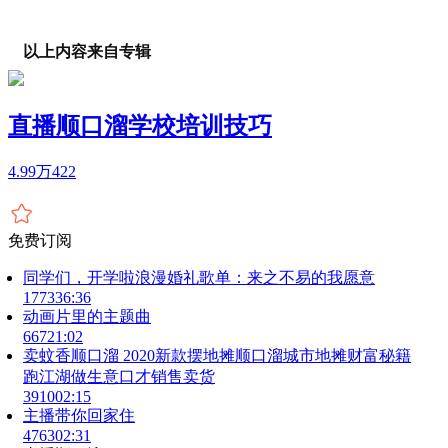
以上内容来自专辑
直播顺口溜学校培训技巧
4.99万
422
免费订阅
同学们，开学啦浪漫婚礼歌单：来之不易的我愿意
1773
36:36
动画片里的主题曲
667
21:02
卖蚊香顺口溜 2020新款摆地摊顺口溜城市地摊财富秘籍
跑江湖做生意口才销售卖货
3910
02:15
主播带你回家住
4763
02:31