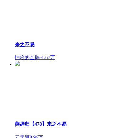
来之不易
怕冷的企鹅e
1.67万
燕辞归【478】来之不易
云天河
8.96万