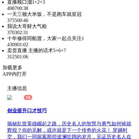
直播顺口溜1+2+3
4987
00:38
一天三顿大米饭，不是跑车就皇冠
3755
00:46
我说大哥财大气粗
3703
02:31
十年修得同船渡，大家一起点关注1
4309
01:02
卖货直播 主播的话术5+6+7
3125
01:06
加载更多
APP内打开
主播信息
创业提升口才技巧
揭秘乱世英雄崛起之路，历史名人的智慧与勇气如何铸就
辉煌？你的见解，或许就是下一个传奇的火花！ 穿越时
空，我们一同探索那些波澜壮阔的岁月，见证历史名人在