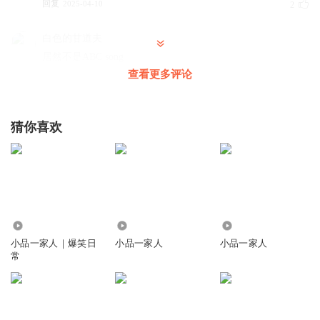
回复
2025-04-10
2
白色的甘道夫
居然不是ABC song
查看更多评论
回复
2026-02-16
1
DD77玩家
猜你喜欢
喜马拉雅
回复
2023-07-18
0
听友251115206
回复 @
DD77玩家
:
Ximalayahaohao
382.09万
10.04万
64.78万
听友446474025
小品一家人｜爆笑日
小品一家人
小品一家人
好听
常
回复
2023-01-13
0
好美淑
真厉害。