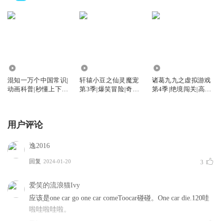
15.31万
2068
1.86万
混知一万个中国常识|
轩辕小豆之仙灵魔宠
诸葛九九之虚拟游戏
动画科普|秒懂上下五
第3季|爆笑冒险|奇幻
第4季|绝境闯关|高能
千年
魔法
番剧
用户评论
逸2016
回复
2024-01-20
3
爱笑的流浪猫Ivy
应该是one car go one car comeToocar碰碰。One car die.120哇
啦哇啦哇啦。