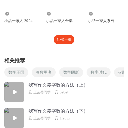
回复
2023-01-10
0
3.10万
3.67万
4877
小品一家人 2024
小品一家人合集
小品一家人系列
比格波波
第一
回复
2022-11-04
0
换一批
1359993hnbj
哈哈哈
相关推荐
回复
2022-11-04
0
数字王国
凑数勇者
数字阴影
数字时代
火影
我写作文凑字数的方法（上）
王蓝莓同学
6959
我写作文凑字数的方法（下）
王蓝莓同学
1.26万