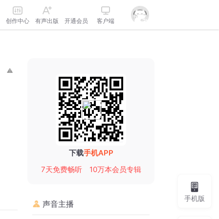
创作中心
有声出版
开通会员
客户端
下载
手机APP
7天免费畅听
10万本会员专辑
手机版
声音主播