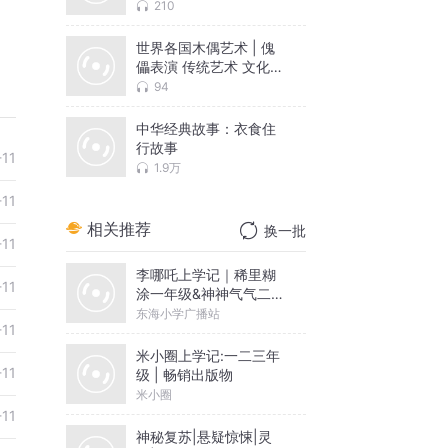
210
世界各国木偶艺术 | 傀
儡表演 传统艺术 文化历
史
94
中华经典故事：衣食住
行故事
-11
1.9万
-11
相关推荐
换一批
-11
李哪吒上学记｜稀里糊
-11
涂一年级&神神气气二年
级
东海小学广播站
-11
米小圈上学记:一二三年
-11
级 | 畅销出版物
米小圈
-11
神秘复苏|悬疑惊悚|灵