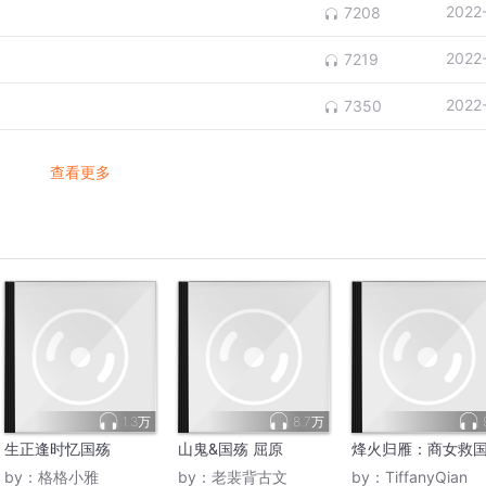
2022
7208
2022
7219
2022
7350
查看更多
1.3万
8.7万
生正逢时忆国殇
山鬼&国殇 屈原
烽火归雁：商女救
by：
格格小雅
by：
老裴背古文
by：
TiffanyQian