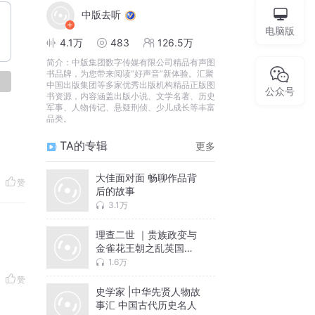
中版去听
电脑版
4.1万
483
126.5万
简介：
中版集团数字传媒有限公司精品有声图
书品牌，为您带来阅读“好声音”新体验。汇聚
论
中国出版集团等多家优秀出版机构精品正版图
公众号
书资源，内容涵盖出版小说、文学名著、历史
军事、人物传记、悬疑刑侦、少儿成长等丰富
品类。
TA的专辑
更多
大佳面对面 畅聊作品背
赞
后的故事
3.1万
理查二世 ｜贵族政变与
金雀花王朝之乱英国史
王室
1.6万
赞
史学家 |中华先贤人物故
事汇 中国古代历史名人