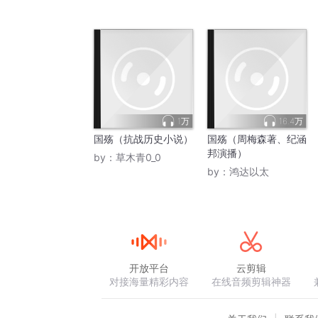
1万
16.4万
国殇（抗战历史小说）
国殇（周梅森著、纪涵
邦演播）
by：
草木青0_0
by：
鸿达以太
开放平台
云剪辑
对接海量精彩内容
在线音频剪辑神器