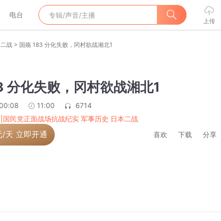
电台
上传
>
本二战
国殇 183 分化失败，冈村欲战湘北1
83 分化失败，冈村欲战湘北1
:00:08
11:00
6714
 |国民党正面战场抗战纪实 军事历史 日本二战
元/天 立即开通
喜欢
下载
分享