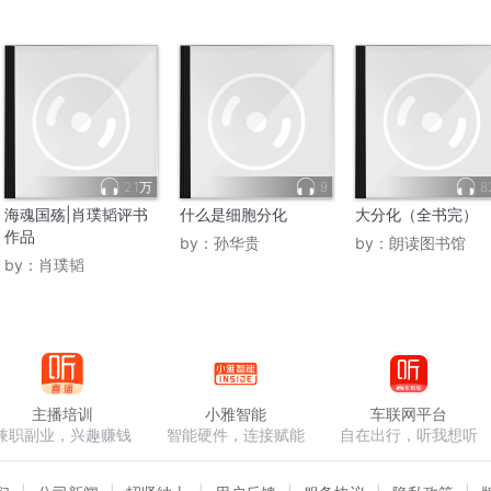
2.1万
9
8
海魂国殇|肖璞韬评书
什么是细胞分化
大分化（全书完）
作品
by：
孙华贵
by：
朗读图书馆
by：
肖璞韬
主播培训
小雅智能
车联网平台
兼职副业，兴趣赚钱
智能硬件，连接赋能
自在出行，听我想听