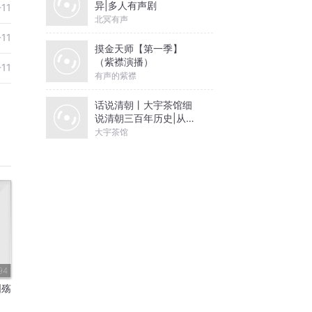
异|多人有声剧
-11
北冥有声
-11
摸金天师【第一季】
（紫襟演播）
-11
有声的紫襟
话说清朝丨大宇茶馆细
说清朝三百年历史|从努
尔哈赤到末代皇帝溥仪|
大宇茶馆
康熙雍正乾隆
94
国殇