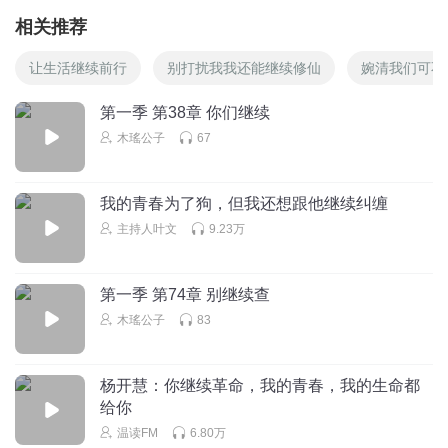
相关推荐
让生活继续前行
别打扰我我还能继续修仙
婉清我们可不
第一季 第38章 你们继续
木瑤公子
67
我的青春为了狗，但我还想跟他继续纠缠
主持人叶文
9.23万
第一季 第74章 别继续查
木瑤公子
83
杨开慧：你继续革命，我的青春，我的生命都
给你
温读FM
6.80万