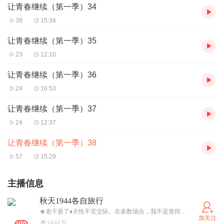
让青春继续（第一季）34
38
15:34
让青春继续（第一季）35
23
12:10
让青春继续（第一季）36
24
16:53
让青春继续（第一季）37
24
12:37
让青春继续（第一季）38
57
15:29
主播信息
秋天1944各自旅行
★老干葱了♦天性不宜交际。在多数场合，我不是觉得对方乏味，就是害怕对方觉得我乏味。可是我既不愿忍受对方的乏味，也不愿费劲使自己显得有趣，那都太累了。我独处时最轻松，因为我不觉得自己乏味，即使乏味，也自己承受，不累及他人，无需感到不安。♥
加关注
14.61万