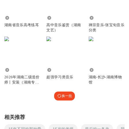
1024
3.93万
91
湖南省音乐高考练耳
高中音乐鉴赏（湖南
禅宗音乐-张宝旬音乐
文艺）
分类
658
548
10.98万
2026年湖南二级造价
超强学习类音乐
湖南-长沙-湖南博物
师丨安装（湖南专
馆
版）
换一批
相关推荐
15年不同的那种爱
15岁的老师
最后的一条龙
我就