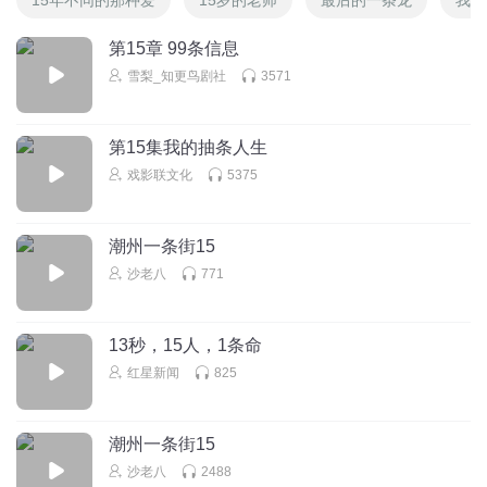
第15章 99条信息
雪梨_知更鸟剧社
3571
第15集我的抽条人生
戏影联文化
5375
潮州一条街15
沙老八
771
13秒，15人，1条命
红星新闻
825
潮州一条街15
沙老八
2488