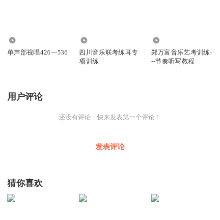
758
898
6697
单声部视唱426---536
四川音乐联考练耳专
郑万富音乐艺考训练-
项训练
--节奏听写教程
用户评论
还没有评论，快来发表第一个评论！
发表评论
猜你喜欢