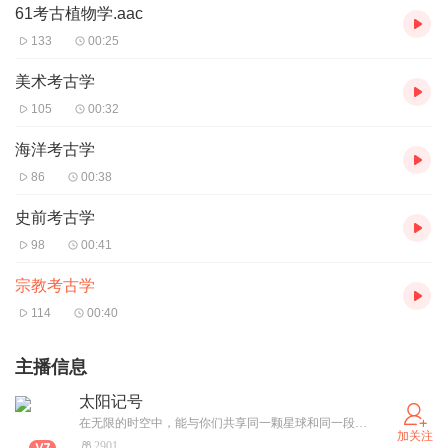
61考古植物学.aac
133
00:25
美术考古学
105
00:32
海洋考古学
86
00:38
史前考古学
98
00:41
宗教考古学
114
00:40
主播信息
太阳记号
在无限的时空中，能与你们共享同一颗星球和同一段时光是我的荣幸。
加关注
2901