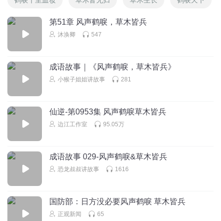
第51章 风声鹤唳，草木皆兵
沐涣卿
547
成语故事｜《风声鹤唳，草木皆兵》
小猴子姐姐讲故事
281
仙逆-第0953集 风声鹤唳草木皆兵
边江工作室
95.05万
成语故事 029-风声鹤唳&草木皆兵
恐龙叔叔讲故事
1616
国防部：日方没必要风声鹤唳 草木皆兵
正观新闻
65