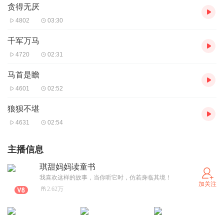
贪得无厌
4802
03:30
千军万马
4720
02:31
马首是瞻
4601
02:52
狼狈不堪
4631
02:54
主播信息
琪甜妈妈读童书
我喜欢这样的故事，当你听它时，仿若身临其境！
加关注
2.62万