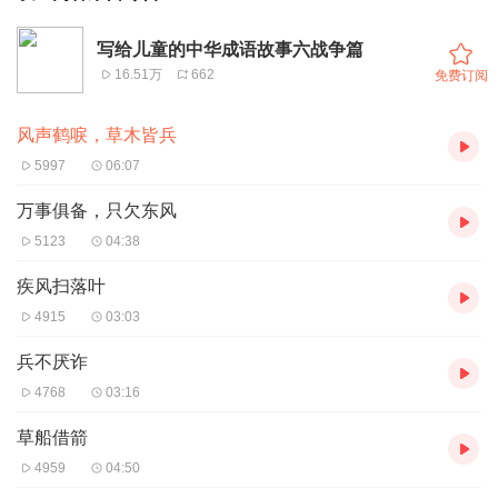
写给儿童的中华成语故事六战争篇
16.51万
662
免费订阅
风声鹤唳，草木皆兵
5997
06:07
万事俱备，只欠东风
5123
04:38
疾风扫落叶
4915
03:03
兵不厌诈
4768
03:16
草船借箭
4959
04:50