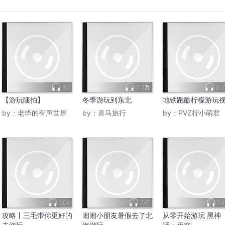
80
7.3万
9.
【游玩随拍】
冬季游玩到东北
地铁跑酷柠檬游玩
by：
老毕的有声世界
by：
喜马旅行
by：
PVZ柠小萌君
904
747
54
攻略丨三毛带你更好的
闹闹小朋友暑假去了北
从零开始游玩 黑神