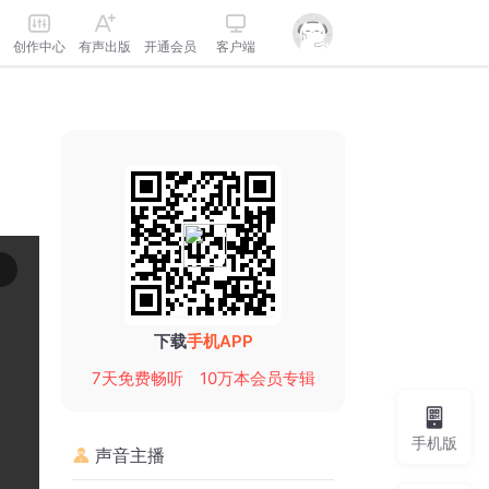
创作中心
有声出版
开通会员
客户端
下载
手机APP
7天免费畅听
10万本会员专辑
手机版
声音主播