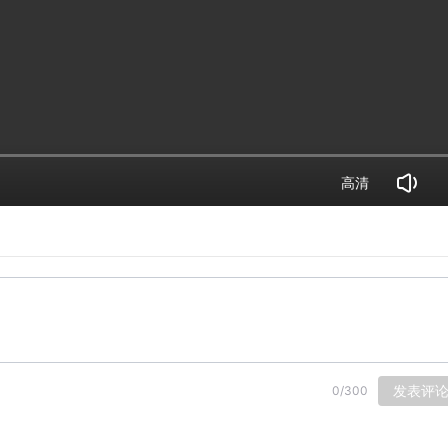
高清
发表评
0
/
300