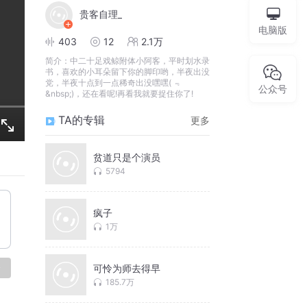
贵客自理_
电脑版
403
12
2.1万
简介：
中二十足戏鲸附体小阿客，平时划水录
书，喜欢的小耳朵留下你的脚印哟，半夜出没
党，半夜十点到一点稀奇出没嘿嘿( ﹃
公众号
&nbsp;)，还在看呢!再看我就要捉住你了!
TA的专辑
更多
贫道只是个演员
5794
疯子
1万
论
可怜为师去得早
185.7万