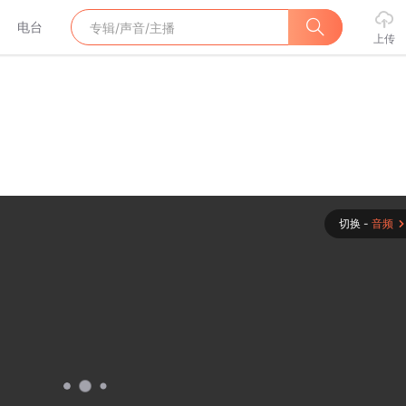
电台
上传
切换 -
音频