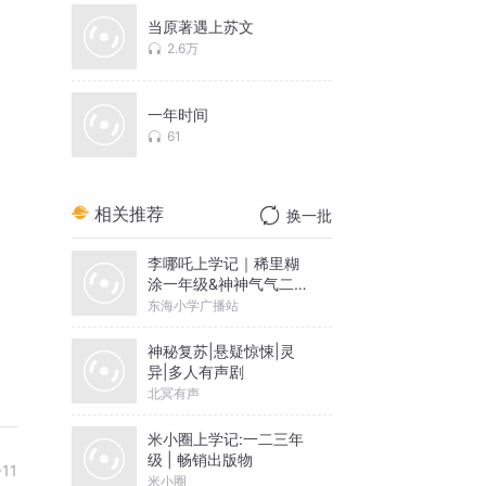
当原著遇上苏文
2.6万
一年时间
61
相关推荐
换一批
李哪吒上学记｜稀里糊
涂一年级&神神气气二年
级
东海小学广播站
神秘复苏|悬疑惊悚|灵
异|多人有声剧
北冥有声
米小圈上学记:一二三年
级 | 畅销出版物
-11
米小圈