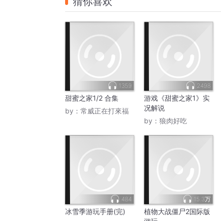
猜你喜欢
1359
2498
甜蜜之家1/2 合集
游戏《甜蜜之家1》实
况解说
by：
常威正在打來福
by：
狼肉好吃
484
15.3万
冰雪季游玩手册(完)
植物大战僵尸2国际版