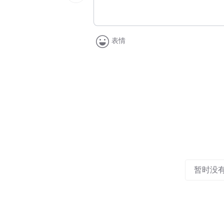
表情
暂时没