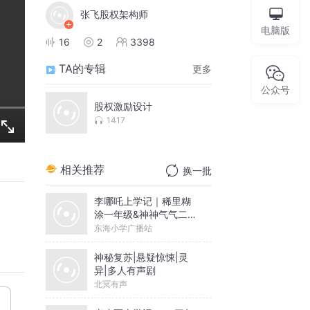
张飞股权架构师
电脑版
16
2
3398
TA的专辑
更多
公众号
股权激励设计
1417
相关推荐
换一批
李哪吒上学记｜稀里糊
涂一年级&神神气气二年
级
东海小学广播站
神秘复苏|悬疑惊悚|灵
异|多人有声剧
北冥有声