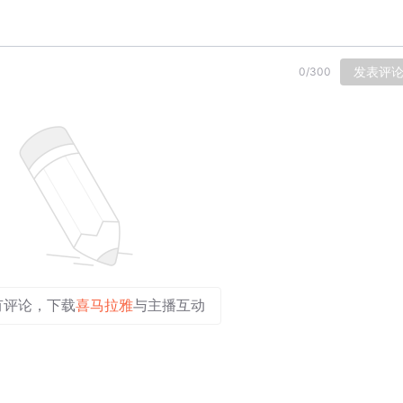
发表评
0
/
300
有评论，下载
喜马拉雅
与主播互动