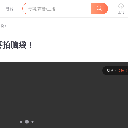
电台
上传
脑袋！
要拍脑袋！
切换 -
音频