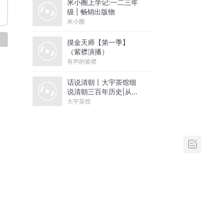
米小圈上学记:一二三年
级 | 畅销出版物
米小圈
论
摸金天师【第一季】
（紫襟演播）
有声的紫襟
话说清朝丨大宇茶馆细
说清朝三百年历史|从努
尔哈赤到末代皇帝溥仪|
大宇茶馆
康熙雍正乾隆