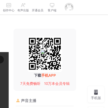
创作中心
有声出版
开通会员
客户端
下载
手机APP
7天免费畅听
10万本会员专辑
手机版
声音主播