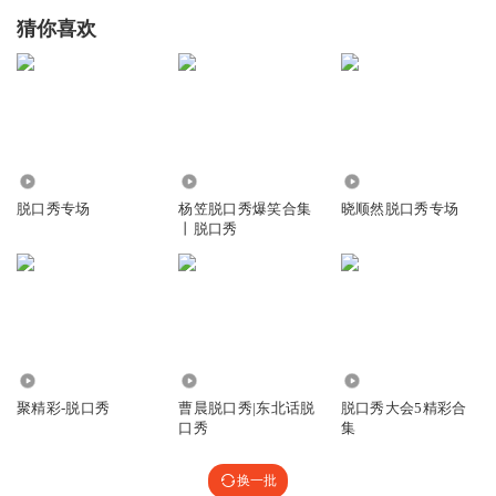
猜你喜欢
151.34万
3570
300
脱口秀专场
杨笠脱口秀爆笑合集
晓顺然脱口秀专场
丨脱口秀
2.02万
1324.04万
25.25万
聚精彩-脱口秀
曹晨脱口秀|东北话脱
脱口秀大会5精彩合
口秀
集
换一批