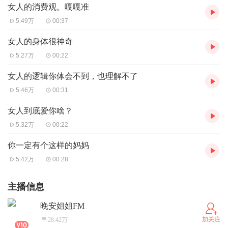
女人的消费观。嘎嘎准
5.49万
00:37
女人的身体很神奇
5.27万
00:22
女人的逻辑你体会不到，也理解不了
5.46万
00:31
女人到底爱你啥？
5.32万
00:22
你一定有个这样的妈妈
5.42万
00:28
主播信息
晚安姐姐FM
加关注
28.42万