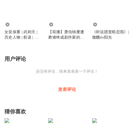
7477
1.23万
9453
女皇保重 | 武则天 |
【双播】萧伯纳屡遭
《听说团宠暗恋我》|
历史人物 | 权谋 | 微
磨难终成剧作家的故
微醺de阳光
醺de阳光
事|微醺de阳
用户评论
还没有评论，快来发表第一个评论！
发表评论
猜你喜欢