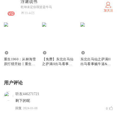
浮屠说书
乾坤未定你我皆是牛马
加关注
19.44万
80.75万
53.16万
923.04万
重生1960：从林海雪
【免费】东北出马仙
东北出马仙之萨满II
原打猎开始丨重生逆
之萨满II出马看事贼
出马看事贼牛逼&浮
袭丨年代爽文丨多人
牛逼&浮屠播讲
屠播讲
有声剧
用户评论
听友446271721
剩下的呢
回复
2024-01-08
0