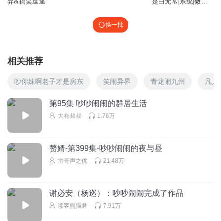
异&搞笑逗逼
是白无常|系统|微甜
搞笑|恐怖不惊悚|多
人有声剧|
换一批
相关推荐
吵你妹啊老子才是房东
笑闹异界
青龙闹九州
凡人
第95集 吵吵闹闹的群居生活
大有叔叔
1.76万
赘婿-第399集-吵吵闹闹的夜与昼
雷哥声之优
21.48万
谢必安（杨巡）：吵吵闹闹完成了作品
读客熊猫君
7.91万