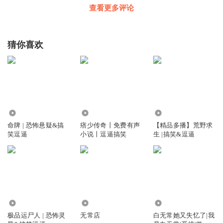
查看更多评论
猜你喜欢
18.80万
1.58万
63.05万
命牌 | 恐怖悬疑&搞
痞少传奇丨免费有声
【精品多播】荒野求
笑逗逼
小说丨逗逼搞笑
生 |搞笑&逗逼
470.34万
6.82万
1447
极品运尸人 | 恐怖灵
无常店
白无常她又失忆了|我