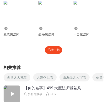
2333
14.31万
4.23万
股票魔法师
晶系魔法师
一击魔法师
换一批
相关推荐
创世之天荒卷
天道创世卷
山海经之人字卷
圣灵法
【你的名字】499 大魔法师狐若风
多特熊故事
3712