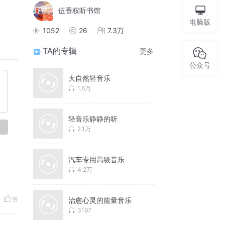
伍香权听书馆
电脑版
1052
26
7.3万
TA的专辑
更多
公众号
大自然轻音乐
1.6万
轻音乐静静的听
论
2.1万
汽车专用高级音乐
4.2万
赞
治愈心灵的能量音乐
3197