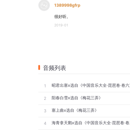
1389998gfrp
很好听。
2019-01
音频列表
昭君出塞x选自《中国音乐大全·琵琶卷·卷六
1
阳春白雪x选自《梅花三弄》
2
塞上曲x选自《梅花三弄》
3
海青拿天鹅x选自《中国音乐大全·琵琶卷·
4