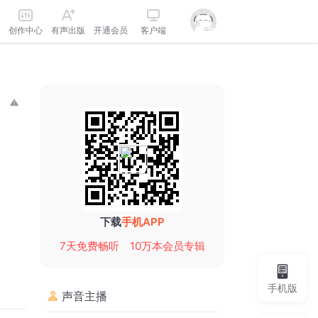
创作中心
有声出版
开通会员
客户端
下载
手机APP
7天免费畅听
10万本会员专辑
手机版
声音主播