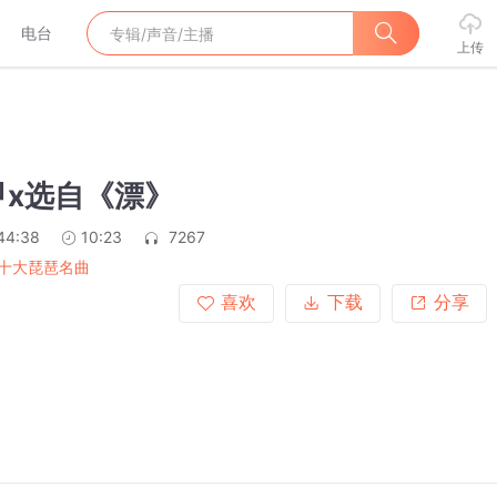
电台
上传
甲x选自《漂》
44:38
10:23
7267
十大琵琶名曲
喜欢
下载
分享