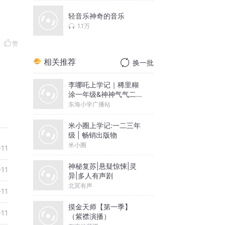
轻音乐神奇的音乐
1.1万
赞
相关推荐
换一批
李哪吒上学记｜稀里糊
涂一年级&神神气气二年
级
东海小学广播站
米小圈上学记:一二三年
级 | 畅销出版物
米小圈
-11
神秘复苏|悬疑惊悚|灵
-11
异|多人有声剧
北冥有声
-11
摸金天师【第一季】
-11
（紫襟演播）