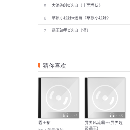
大浪淘沙x选自《十面埋伏》
5
草原小姐妹x选自《草原小姐妹》
6
霸王卸甲x选自《漂》
7
猜你喜欢
3024
7.2万
霸王裙
异界风流霸王(异界超
级霸王)
by：
善意流传