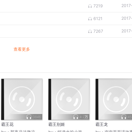
2017
7219
2017
6121
2017
7267
查看更多
3846
4.2万
45
霸王花
霸王别姬
霸王龙
by：
那夜月沫微凉
by：
纯净水的小海
by：
南南哥哥讲故