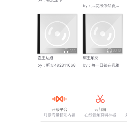
by：
灬花淡依然香灬
353
8348
霸王别姬
霸王项羽
by：
听友492811668
by：
每一日都在喜雅
开放平台
云剪辑
对接海量精彩内容
在线音频剪辑神器