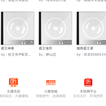
1.2万
2499
45
霸王神拳
霸王项羽
微商霸王课
by：
欧文有声配音工作室
by：
醉山恋
by：
听友8588531
主播培训
小雅智能
车联网平台
兼职副业，兴趣赚钱
智能硬件，连接赋能
自在出行，听我想听