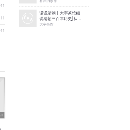
有声的紫襟
-11
话说清朝丨大宇茶馆细
-11
说清朝三百年历史|从努
尔哈赤到末代皇帝溥仪|
大宇茶馆
康熙雍正乾隆
-11
91
事