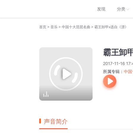
发现
分类
>
>
>
首页
音乐
中国十大琵琶名曲
霸王卸甲x选自《漂》
霸王卸
2017-11-16 17:
所属专辑：
中国
声音简介