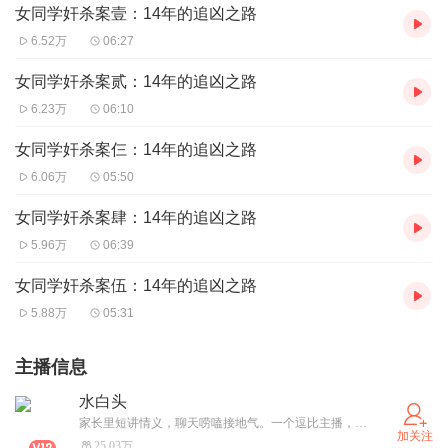
女同学奸杀案壹：14年的追凶之路
6.52万
06:27
女同学奸杀案贰：14年的追凶之路
6.23万
06:10
女同学奸杀案仨：14年的追凶之路
6.06万
05:50
女同学奸杀案肆：14年的追凶之路
5.96万
06:39
女同学奸杀案伍：14年的追凶之路
5.88万
05:31
主播信息
水白头
家长里短讲情义，聊天唠嗑接地气。一个逗比主播，用最通俗的语言给您讲述不平凡的故事。 谈天说地讲灵异，描鬼画狐有正气。还是那个逗比主播，讲的鬼故事惊悚中带有那么一丝丝逗比的味道，让您不光恐怖，而且会心一笑。 我就是逗比主播：水白头
加关注
25.03万