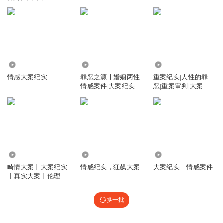
776
55.88万
3.62万
情感大案纪实
罪恶之源ㅣ婚姻两性
重案纪实|人性的罪
情感案件|大案纪实
恶|重案审判|大案纪
实
1.38万
4.11万
2155
畸情大案丨大案纪实
情感纪实，狂飙大案
大案纪实｜情感案件
丨真实大案丨伦理情
感大案
换一批