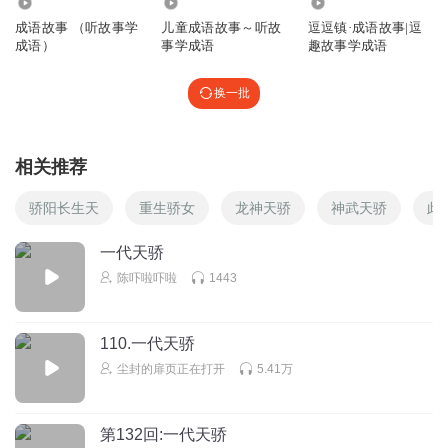
1.08万
3152
491.30万
成语故事 （听故事学
儿童成语故事～听故
逗逗镇·成语故事|逗
成语）
事学成语
趣故事学成语
换一批
相关推荐
骄阳长生天
重生骄女
龙神天骄
神武天骄
此
一代天骄
陈吓啦吓啦
1443
110.一代天骄
尘封的扉页正在打开
5.41万
第132回:一代天骄