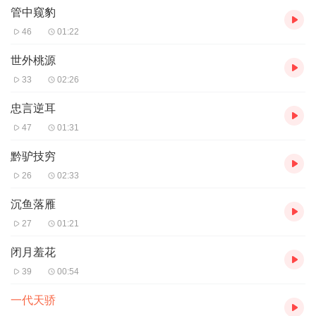
管中窥豹
46
01:22
世外桃源
33
02:26
忠言逆耳
47
01:31
黔驴技穷
26
02:33
沉鱼落雁
27
01:21
闭月羞花
39
00:54
一代天骄