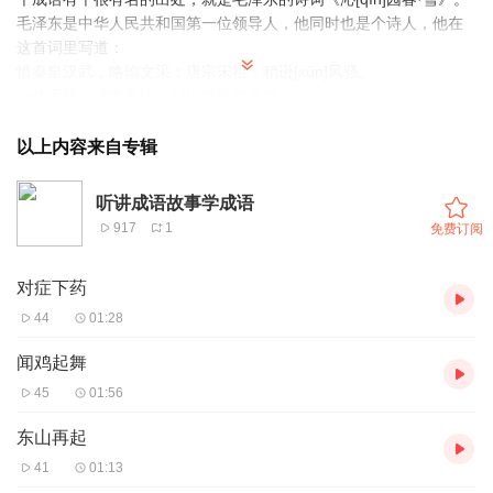
毛泽东是中华人民共和国第一位领导人，他同时也是个诗人，他在
这首词里写道：
惜秦皇汉武，略输文采；唐宗宋祖，稍逊[xùn]风骚。
一代天骄，成吉思汗，只识弯弓射大雕。
什么叫一代天骄呢？就是一个时代中最受上天宠爱的人。我想起另
一个词，叫天之骄子，也是同样的意思。
以上内容来自专辑
成吉思汗为什么可以称为“一代天骄”呢？还是听我慢慢来讲吧。
听讲成语故事学成语
917
1
免费订阅
对症下药
44
01:28
闻鸡起舞
45
01:56
东山再起
41
01:13