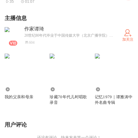
35
01:07
主播信息
作家谭琦
20世纪80年代毕业于中国传媒大学（北京广播学院）播音专业，曾任北京人民广播电台播音员。日本大学艺术研究所电视文化研究生毕业后，写作、中文教师、翻译、华语配音。翻译《新型广告》《创意思路》《广告文案》《屋顶·墙面绿化技术指南》《城市绿化技术集》等，著作有《日本国立小学365天》《日本公立中学一千天》（三联出版社） 《姜椿芳校长传》（上海外语教育出版社）等。
加关注
604
546
976
1.17万
我的父亲和母亲
珍藏70年代儿时唱歌
记忆1979｜谭雅涛中
录音
外名曲专辑
用户评论
还没有评论，快来发表第一个评论！