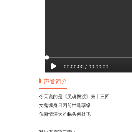
00:00:00
/
00:00:00
声音简介
今天说的是《灵魂摆渡》第十三回：
女鬼缠身只因前世造孽缘
伉俪情深大难临头何处飞
对应本剧第二季：