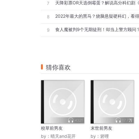
7
8
9
猜你喜欢
4321
17.7万
校草前男友
末世前男友
by：
晴天and花开
by：
箬哩