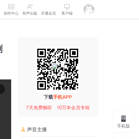
创作中心
有声出版
开通会员
客户端
剧
下载
手机APP
7天免费畅听
10万本会员专辑
手机版
声音主播