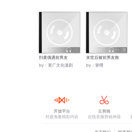
235
99.2万
扫黄偶遇前男友
末世后被前男友救
by：
更广文化漫剧
by：
箬哩
开放平台
云剪辑
对接海量精彩内容
在线音频剪辑神器