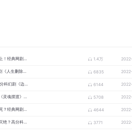
妻子帮前男友配冥婚，居然是丈夫被女鬼看上！经典网剧《灵魂摆渡》第十三回
1.4万
2022
看完这部岛国剧，连夜清空硬盘…高分悬疑剧《人生删除事务所》
2022
6835
断电、血疫、核弹，未来要死70亿人？！高分科幻剧《边缘世界》第四集
2022
6144
小情侣开房，居然被一群鬼围观？经典网剧《灵魂摆渡》第十二回
2022
5708
灵异医院竟是日军实验室，日本鬼子有多该死？经典网剧《灵魂摆渡》第十一回
2022
4644
未来即末世，科技飞速发展居然是因为人类灭绝？高分科幻剧《边缘世界》第三集
2022
3771