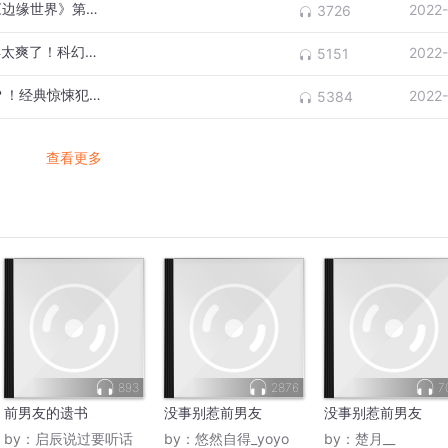
天降彩票OR天选倒霉蛋？解说高分科幻剧《边缘世界》第二集
2022
3726
2022年最大的黑马？烧脑悬疑硬科幻，看得太爽了！科幻悬疑剧《边缘世界》
2022
5151
食人魔被判9个无期徒刑！却当上警方顾问？！经典惊悚犯罪片《红龙》
2022
5384
查看更多
893
2876
7
前男友的遗书
没事别惹前男友
没事别惹前男友
by：
启辰说过要听话
by：
悠然自得_yoyo
by：
楚月__