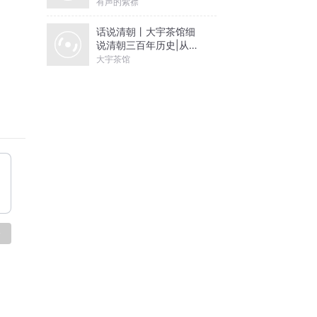
有声的紫襟
话说清朝丨大宇茶馆细
说清朝三百年历史|从努
尔哈赤到末代皇帝溥仪|
大宇茶馆
康熙雍正乾隆
论