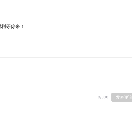
福利等你来！
发表评
0
/
300