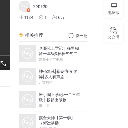
xppsdp
电脑版
1134
1
6万
相关推荐
换一批
公众号
李哪吒上学记｜稀里糊
涂一年级&神神气气二年
级
东海小学广播站
神秘复苏|悬疑惊悚|灵
异|多人有声剧
北冥有声
米小圈上学记:一二三年
级 | 畅销出版物
米小圈
摸金天师【第一季】
（紫襟演播）