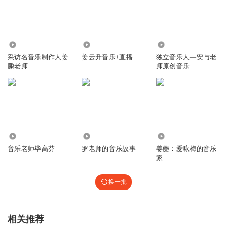
1577
6.60万
791
采访名音乐制作人姜
姜云升音乐+直播
独立音乐人—安与老
鹏老师
师原创音乐
841
2186
1090
音乐老师毕高芬
罗老师的音乐故事
姜夔：爱咏梅的音乐
家
换一批
相关推荐