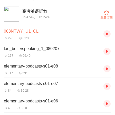
高考英语听力
4.54万
1524
免费订阅
003NTWY_U1_CL
270
02:38
tae_betterspeaking_1_080207
177
09:40
elementary-podcasts-s01-e08
117
29:05
elementary-podcasts-s01-e07
84
30:28
elementary-podcasts-s01-e06
40
33:01