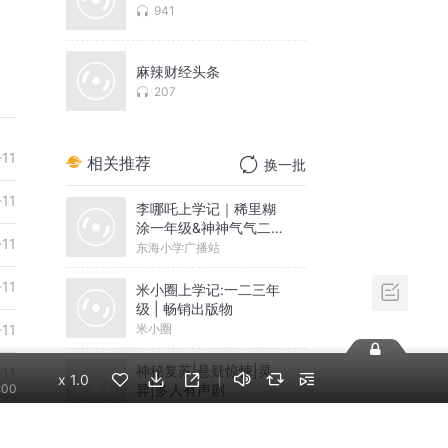
941
麻辣财经头条
207
-11
相关推荐
换一批
-11
李哪吒上学记｜稀里糊
涂一年级&神神气气二年
-11
级
东海小学广播站
-11
米小圈上学记:一二三年
级 | 畅销出版物
米小圈
-11
神秘复苏|悬疑惊悚|灵
-11
x
1.0
异|多人有声剧
:00
北冥有声
-11