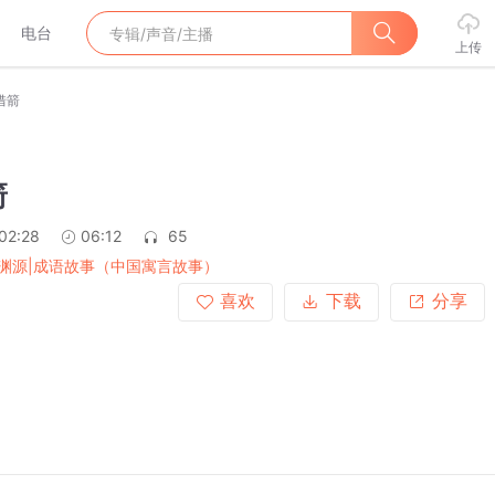
电台
上传
借箭
箭
02:28
06:12
65
渊源|成语故事（中国寓言故事）
喜欢
下载
分享