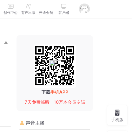
创作中心
有声出版
开通会员
客户端
下载
手机APP
7天免费畅听
10万本会员专辑
手机版
声音主播