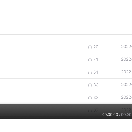
2022
20
2022
41
2022
51
2022
33
2022
33
2022
37
00:00:00
/
00:00
2022
54