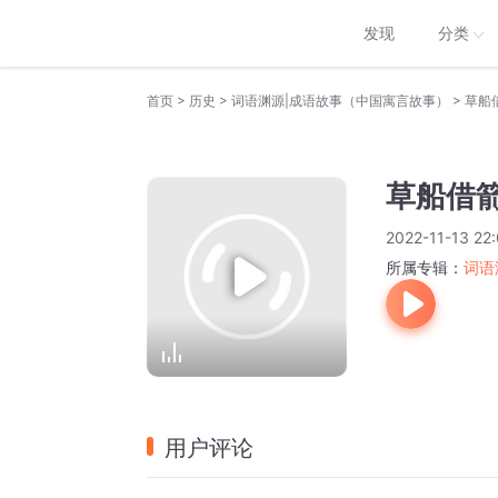
发现
分类
>
>
>
首页
历史
词语渊源|成语故事（中国寓言故事）
草船
草船借
2022-11-13 22:
所属专辑：
词语
用户评论