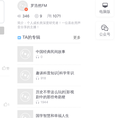
罗浩然FM
电脑版
346
9
1071
简介：
个人成长类深度研究者！一位喜欢用声
音分享的主播！
论
公众号
TA的专辑
更多
中国经典民间故事
0
赞
趣谈科普知识|科学常识
918
历史不带这么玩的|影视
剧中的那些奇葩梗
1944
1
国学智慧和幸福人生