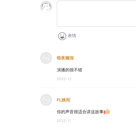
表情
暗夜幽深
演播的很不错
2022-12
FL姝宛
你的声音很适合讲这故事
2022-11