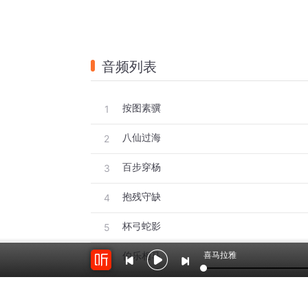
音频列表
按图素骥
1
八仙过海
2
百步穿杨
3
抱残守缺
4
杯弓蛇影
5
喜马拉雅
伯乐相马
6
博而不精
7