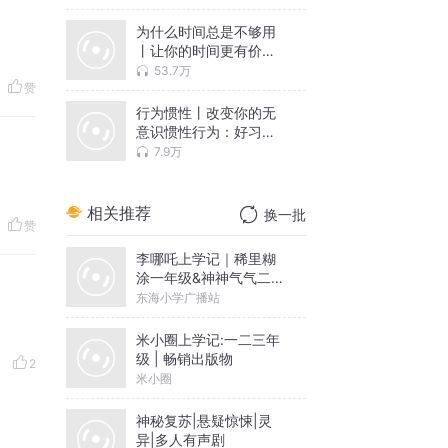
质，高手控局的底层逻
辑
为什么时间总是不够用
丨让你的时间更有价值
丨高效时间管理术
53.7万
赞
行为惯性丨改变你的无
意识惯性行为：好习惯
降低内耗、助力自律，
7.9万
目标导向减少损耗、提
升效率
相关推荐
换一批
赞
李哪吒上学记｜稀里糊
涂一年级&神神气气二年
级
东海小学广播站
米小圈上学记:一二三年
级 | 畅销出版物
2
米小圈
神秘复苏|悬疑惊悚|灵
异|多人有声剧