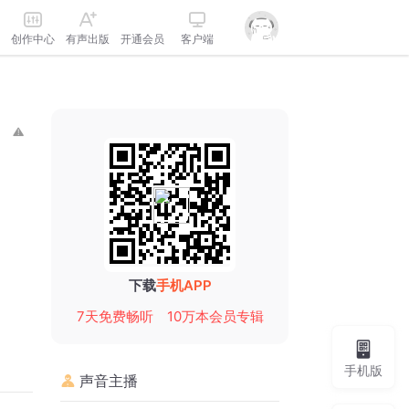
创作中心
有声出版
开通会员
客户端
下载
手机APP
7天免费畅听
10万本会员专辑
手机版
声音主播