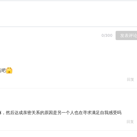
发表评
0
/
300
运吧
回复
嘛，然后达成亲密关系的原因是另一个人也在寻求满足自我感受吗
回复