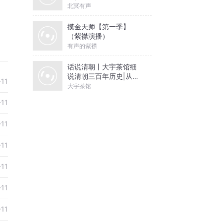
北冥有声
摸金天师【第一季】
（紫襟演播）
有声的紫襟
话说清朝丨大宇茶馆细
说清朝三百年历史|从努
-11
尔哈赤到末代皇帝溥仪|
大宇茶馆
康熙雍正乾隆
-11
-11
-11
-11
-11
-11