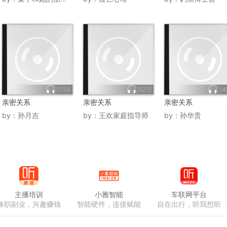
1794
8218
14
亲密关系
亲密关系
亲密关系
by：
孙月吉
by：
王欢家庭指导师
by：
孙华贵
主播培训
小雅智能
车联网平台
兼职副业，兴趣赚钱
智能硬件，连接赋能
自在出行，听我想听