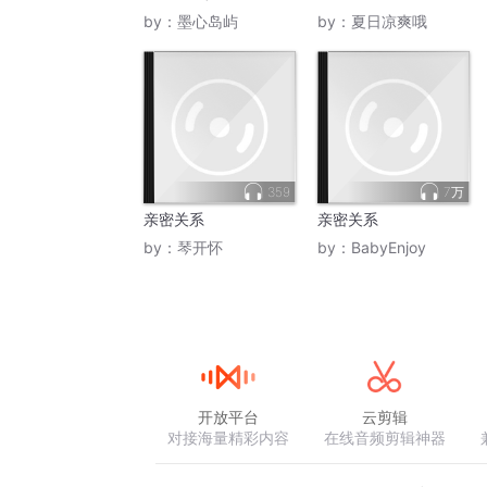
系
的亲密关系心理学
by：
墨心岛屿
by：
夏日凉爽哦
359
7万
亲密关系
亲密关系
by：
琴开怀
by：
BabyEnjoy
开放平台
云剪辑
对接海量精彩内容
在线音频剪辑神器