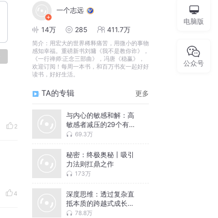
一个志远
电脑版
14万
285
411.7万
简介：
用宏大的世界稀释痛苦，用微小的事物
感知幸福。重磅新书刘墉《我不是教你诈》，
论
《一行禅师:正念三部曲》，冯唐《稳赢》，
公众号
欢迎订阅！每周一本书，和百万书友一起好好
读书，好好生活。
TA的专辑
更多
与内心的敏感和解：高
敏感者减压的29个有效
2
方法丨内向、社恐如何
69.3万
不讨好、不迎合、做自
己
秘密：终极奥秘丨吸引
力法则扛鼎之作
173万
深度思维：透过复杂直
4
抵本质的跨越式成长方
法论丨问问题直击本
78.8万