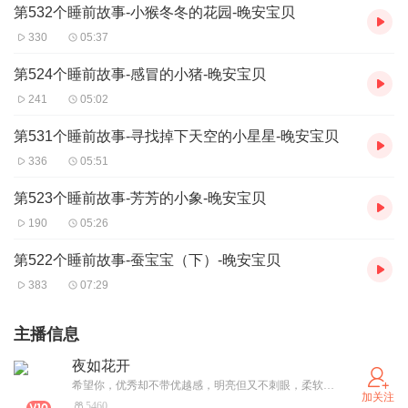
第532个睡前故事-小猴冬冬的花园-晚安宝贝
330
05:37
第524个睡前故事-感冒的小猪-晚安宝贝
241
05:02
第531个睡前故事-寻找掉下天空的小星星-晚安宝贝
336
05:51
第523个睡前故事-芳芳的小象-晚安宝贝
190
05:26
第522个睡前故事-蚕宝宝（下）-晚安宝贝
383
07:29
主播信息
夜如花开
希望你，优秀却不带优越感，明亮但又不刺眼，柔软却很有力量感，自信又懂得去收敛~在有人仰慕和给予你能量的同时，也能照顾好你的自卑感…
加关注
5460