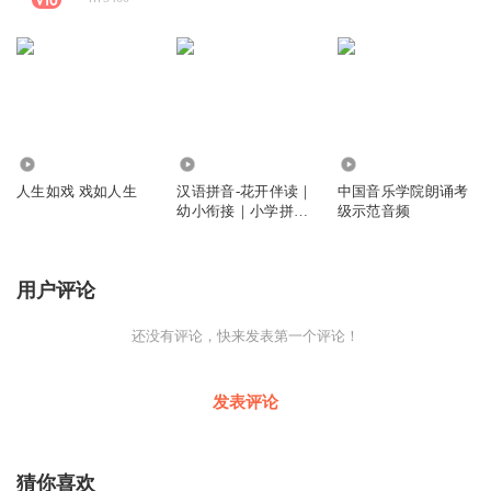
243
4.74万
4625
人生如戏 戏如人生
汉语拼音-花开伴读｜
中国音乐学院朗诵考
幼小衔接｜小学拼音
级示范音频
｜早教启蒙
用户评论
还没有评论，快来发表第一个评论！
发表评论
猜你喜欢