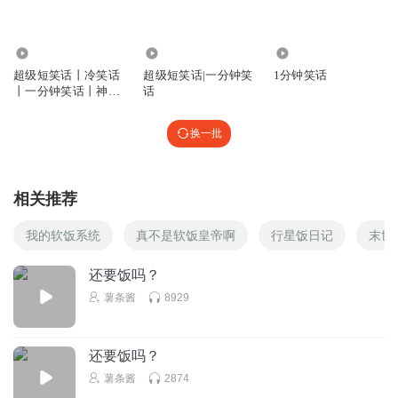
84.04万
10.33万
69.89万
超级短笑话丨冷笑话
超级短笑话|一分钟笑
1分钟笑话
丨一分钟笑话丨神回
话
复丨与花播讲
换一批
相关推荐
我的软饭系统
真不是软饭皇帝啊
行星饭日记
末世
还要饭吗？
薯条酱
8929
还要饭吗？
薯条酱
2874