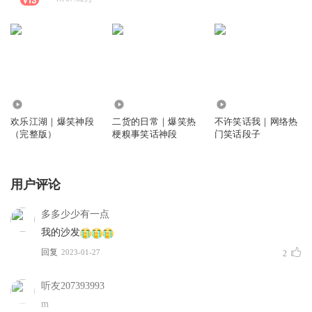
2.79亿
131.47万
146.30万
欢乐江湖｜爆笑神段
二货的日常｜爆笑热
不许笑话我｜网络热
（完整版）
梗糗事笑话神段
门笑话段子
用户评论
多多少少有一点
我的沙发
回复
2023-01-27
2
听友207393993
m