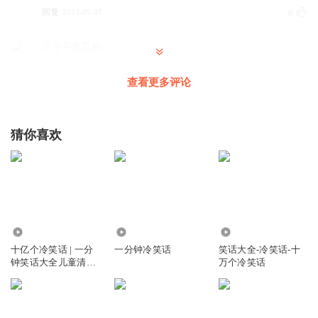
回复
2023-05-07
0
江小芋东瓜粉
查看更多评论
回复
2023-04-08
0
晓得稻花渐渐丰
猜你喜欢
我是第二？！
回复
2023-01-02
0
江夜乱摇摇
我是沙发？！
回复
2456.61万
4450
10.24万
2022-11-16
0
十亿个冷笑话 | 一分
一分钟冷笑话
笑话大全-冷笑话-十
钟笑话大全儿童清新
万个冷笑话
版