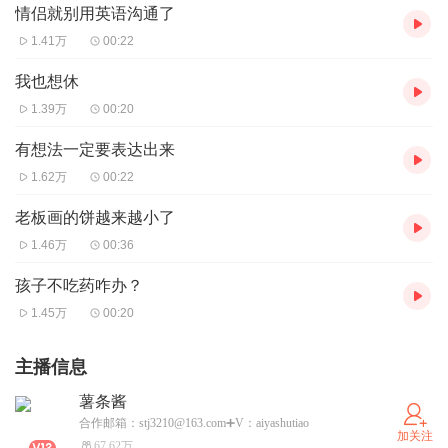
情侣就别用英语沟通了
1.41万
00:22
我也想休
1.39万
00:20
有想法一定要表达出来
1.62万
00:22
老板画的饼越来越小了
1.46万
00:36
孩子不吃药咋办？
1.45万
00:20
主播信息
薯条酱
合作邮箱：stj3210@163.com➕V：aiyashutiao
加关注
67.62万