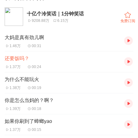
十亿个冷笑话｜1分钟笑话
9208.88万
6.15万
免费订阅
大妈是真有劲儿啊
1.46万
00:31
还要饭吗？
1.37万
00:24
为什么不能玩火
1.38万
00:19
你是怎么当妈的？啊？
1.39万
00:18
如果你刷到了蟑螂yao
1.37万
00:15