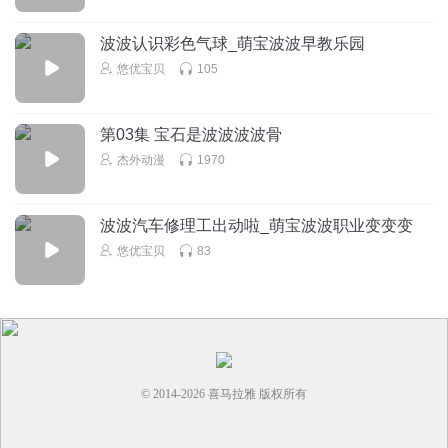
回复
2023-01-04
0
波波认识彩色气球_萌宝波波早教乐园
悠优宝贝
105
第03集 宝石是波波波波骨
杰外动漫
1970
波波汽车修理工出动啦_萌宝波波职业变变变
悠优宝贝
83
© 2014-
2026
喜马拉雅 版权所有