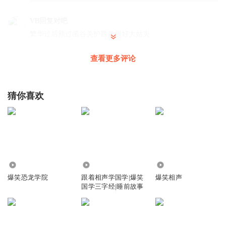
VB回复对吧
繁华过后额过函谷关护唇膏很好大姑夫
回复
2023-06-28
3
查看更多评论
听友209432102
棒棒棒棒棒棒棒棒棒棒棒棒棒棒棒棒棒棒棒棒棒棒棒👍👍👍
猜你喜欢
👍👍👍👍👍👍👍👍👍👍👍👍👍👍👍👍👍
回复
2023-02-25
3
徐L先生
光学防抖发现过分嘻嘻哈哈vvvvvv好几把笔记哈哈v采茶纪呼
吸吃噶擦擦个擦擦擦处罚法发发发东西放吃嘎嘎嘎方法发发
2901
273.01万
451.45万
发发发发吃
爆笑恐龙学院
跟着相声学国学|爆笑
爆笑相声
国学三字经|睡前故事
回复
2022-12-22
1
夜听梵音
Yes