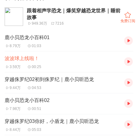
跟着相声学恐龙｜爆笑穿越恐龙世界｜睡前
故事
免费订阅
949.36万
7216
鹿小贝恐龙小百科01
8.79万
01:03
波波球上线啦！
3.59万
00:25
穿越侏罗纪02初到侏罗纪｜鹿小贝听恐龙
9.44万
04:53
鹿小贝恐龙小百科02
7.98万
00:51
穿越侏罗纪03你好，小盾龙｜鹿小贝听恐龙
8.44万
05:03