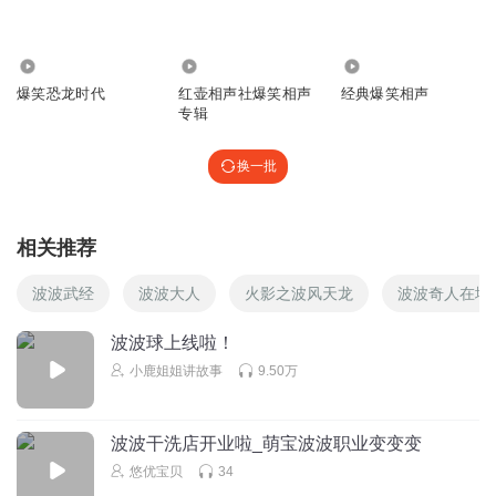
回复
2026-04-01
0
8689
160.00万
11.72万
小乔治真可爱呀
爆笑恐龙时代
红壶相声社爆笑相声
经典爆笑相声
10000
专辑
回复
2023-07-18
0
换一批
自然结冰
为什么不录别的季
相关推荐
回复
2023-02-02
0
波波武经
波波大人
火影之波风天龙
波波奇人在地
大福9666
྅ཽ༒ྀི༄༅༽༼ཨོཾ༃།ྈ༆ༀ༇
波波球上线啦！
小鹿姐姐讲故事
9.50万
回复
2023-01-29
0
董敏_n1
波波干洗店开业啦_萌宝波波职业变变变
忍
悠优宝贝
34