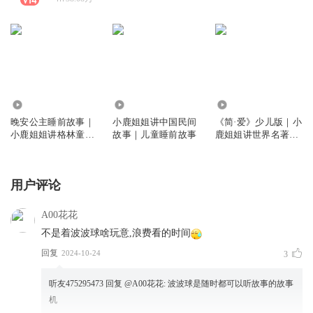
2982.67万
1915.50万
24.22万
晚安公主睡前故事｜
小鹿姐姐讲中国民间
《简·爱》少儿版｜小
小鹿姐姐讲格林童话
故事｜儿童睡前故事
鹿姐姐讲世界名著｜
｜白雪公主
睡前故事
用户评论
A00花花
不是着波波球啥玩意,浪费看的时间
回复
2024-10-24
3
听友475295473
回复 @
A00花花
:
波波球是随时都可以听故事的故事
机